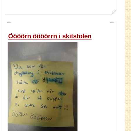
Öööörn öööörrn i skitstolen