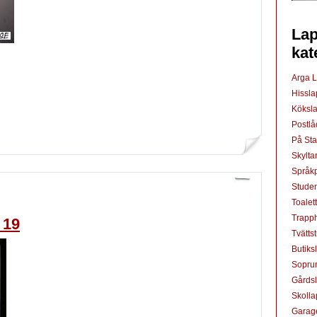
Lap
kat
Arga 
Hissl
Köksl
Postl
På St
Skylta
Språkp
Studen
Toalet
Trapp
 19
Tvätts
Butiks
Sopru
Gårds
Skoll
Garag