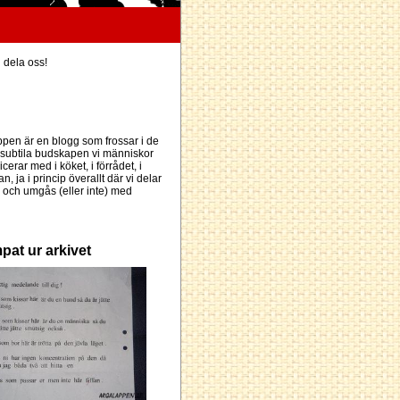
h dela oss!
pen är en blogg som frossar i de
subtila budskapen vi människor
erar med i köket, i förrådet, i
an, ja i princip överallt där vi delar
och umgås (eller inte) med
pat ur arkivet