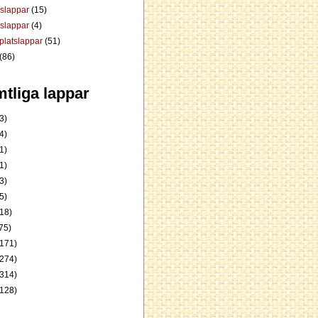
dslappar
(15)
rslappar
(4)
platslappar
(51)
(86)
tliga lappar
3)
4)
1)
1)
3)
5)
18)
75)
171)
274)
314)
128)