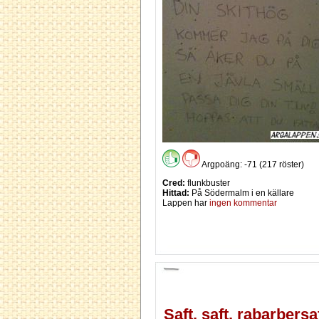
Argpoäng: -71 (217 röster)
Cred:
flunkbuster
Hittad:
På Södermalm i en källare
Lappen har
ingen kommentar
Saft, saft, rabarbersaf