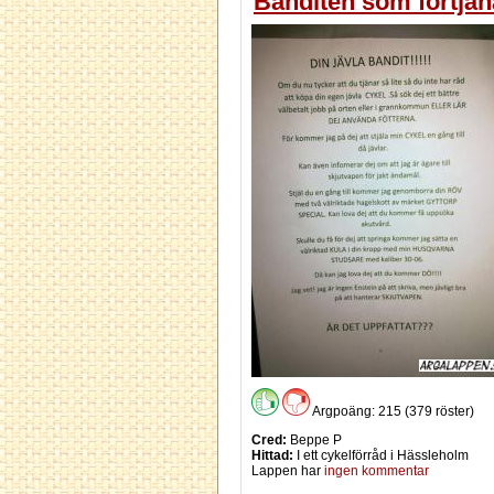
Banditen som förtjän
Argpoäng: 215 (379 röster)
Cred:
Beppe P
Hittad:
I ett cykelförråd i Hässleholm
Lappen har
ingen kommentar