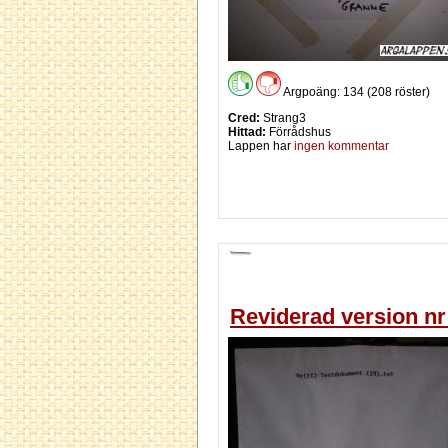
Argpoäng: 134 (208 röster)
Cred:
Strang3
Hittad:
Förrådshus
Lappen har
ingen kommentar
Reviderad version nr