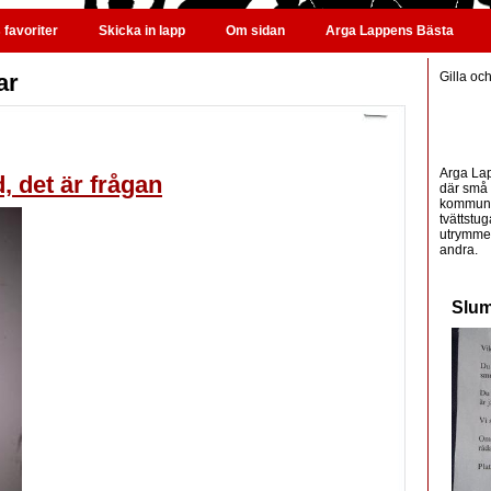
favoriter
Skicka in lapp
Om sidan
Arga Lappens Bästa
ar
Gilla oc
Arga Lap
, det är frågan
där små 
kommunic
tvättstug
utrymme 
andra.
Slum