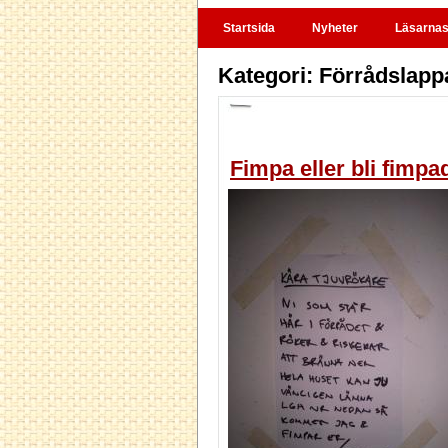
Startsida
Nyheter
Läsarnas 
Kategori: Förrådslapp
Fimpa eller bli fimpad