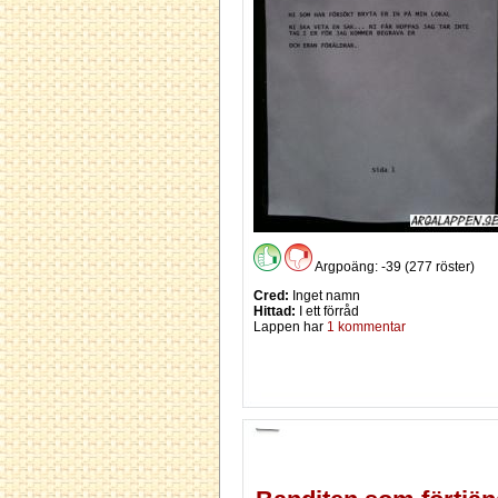
Argpoäng: -39 (277 röster)
Cred:
Inget namn
Hittad:
I ett förråd
Lappen har
1 kommentar