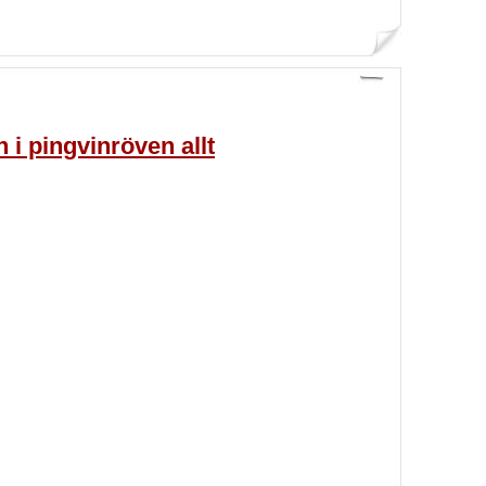
n i pingvinröven allt