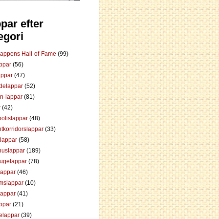
par efter
egori
Lappens Hall-of-Fame
(99)
appar
(56)
appar
(47)
ådelappar
(52)
an-lappar
(81)
r
(42)
olislappar
(48)
tkorridorslappar
(33)
tlappar
(58)
huslappar
(189)
tugelappar
(78)
lappar
(46)
mslappar
(10)
lappar
(41)
appar
(21)
elappar
(39)