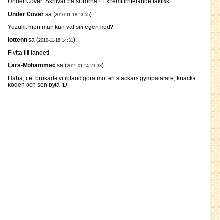
Under Cover: Skruvar på siffrorna? Extremt irriterande faktiskt.
Under Cover
sa (
):
2010-11-18 13:55
Yuzuki: men man kan väl sin egen kod?
lottenn
sa (
):
2010-11-18 14:31
Flytta till landet!
Lars-Mohammed
sa (
):
2011-01-14 23:33
Haha, det brukade vi ibland göra mot en stackars gympalärare, knäcka
koden och sen byta :D