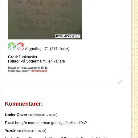
Argpoäng: -71 (217 röster)
Cred:
flunkbuster
Hittad:
På Södermalm i en källare
Inlagd av Arga Lappen kl
16:11
Publicerat under
Förrådslappar
Kommentarer:
Under Cover
sa (
):
2010-11-17 09:00
Exakt hur gör man när man ger sig på ett kodlås?
Yuzuki
sa (
):
2010-11-18 07:54