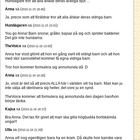
Hundägare tror att alla älskar deras äckliga djur.....
Anna
sa (
):
2010-11-15 18:46
Ja, precis som att föräldrar tror att alla älskar deras vidriga barn.
Hundägaren
sa (
):
2010-11-15 23:01
You go Anna! Barn snorar, gråter, bajsar på sig och sprider bakterier.
Det gör inte hundarna.
TheVoice
sa (
):
2010-11-16 13:00
Anna har visst glömt att hon en gång varit ett vidrigt barn och att hon
med stor sannolikhet kommer få egna vidriga barn.
Tror hon kommer formulera sig annorlunda då :D
Anna
sa (
):
2010-11-16 16:26
Jo, visst är det så att precis ALLA här i världen vill ha barn. Man kan ju
inte välja att sterilisera sig heller, det vore ju en synd.
TheVoice kommer att formulera sig annorlunda den dagen han/hon
börjar tänka.
Kajsa
sa (
):
2010-11-16 16:37
Bra Anna. Det tas för givet att man ska gilla högljudda bortskämda
ungar!!
Ulla
sa (
):
2010-11-16 21:29
Anna vill nog egentligen bara ha en kram. Då skulle hon kanske vara