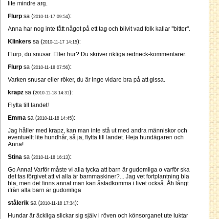
lite mindre arg.
Flurp
sa (
):
2010-11-17 09:54
Anna har nog inte fått något på ett tag och blivit vad folk kallar "bitter".
Klinkers
sa (
):
2010-11-17 14:15
Flurp, du snusar. Eller hur? Du skriver riktiga redneck-kommentarer.
Flurp
sa (
):
2010-11-18 07:56
Varken snusar eller röker, du är inge vidare bra på att gissa.
krapz
sa (
):
2010-11-18 14:31
Flytta till landet!
Emma
sa (
):
2010-11-18 14:45
Jag håller med krapz, kan man inte stå ut med andra människor och
eventuellt lite hundhår, så ja, flytta till landet. Heja hundägaren och
Anna!
Stina
sa (
):
2010-11-18 16:13
Go Anna! Varför måste vi alla tycka att barn är gudomliga o varför ska
det tas förgivet att vi alla är barnmaskiner?... Jag vet fortplantning bla
bla, men det finns annat man kan åstadkomma i livet också. Åh långt
ifrån alla barn är gudomliga
stålerik
sa (
):
2010-11-18 17:34
Hundar är äckliga slickar sig själv i röven och könsorganet ute luktar