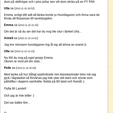
dom på skithögar och i piss pölar sen vill dom slicka på en FY FAN
Ulla
sa (
):
2010-11-18 18:52
Emma, enligt ditt sätt att tänka borde ju Hundägaren och Anna vara de
första att förpassas till landsbygden.
Emma
sa (
):
2010-11-19 10:19
Om det är så du ser det har du nog lite otur i tänket Ulla...
Anneli
sa (
):
2010-11-19 14:01
Jag tror minsann hundägaren tog åt sig att döma av svaret ))
Ulla
sa (
):
2010-11-19 14:15
Nu föll du nog på eget grepp Emma.
Oturen är visst på din sida...
Pelle
sa (
):
2010-11-19 20:26
Med tanke på hur dåligt uppfostrade min klasskamrater blev när jag
gick i lågstadiet så förvånas jag inte utav allt slarv och snusk som
påträffas i dagens samhälle, födda på 80-talet och framåt :).
Flytta till Landet!
Och jag är inte bitter :)
Det var bättre förr...