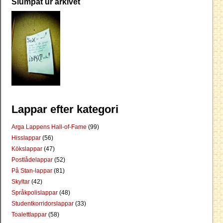
Slumpat ur arkivet
Lappar efter kategori
Arga Lappens Hall-of-Fame
(99)
Hisslappar
(56)
Kökslappar
(47)
Postlådelappar
(52)
På Stan-lappar
(81)
Skyltar
(42)
Språkpolislappar
(48)
Studentkorridorslappar
(33)
Toalettlappar
(58)