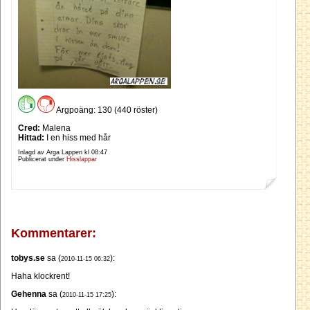
Argpoäng: 130 (440 röster)
Cred:
Malena
Hittad:
I en hiss med hår
Inlagd av Arga Lappen kl
08:47
Publicerat under
Hisslappar
Kommentarer:
tobys.se
sa (
):
2010-11-15 06:32
Haha klockrent!
Gehenna
sa (
):
2010-11-15 17:25