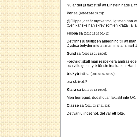
Nu är det ju faktist så att Einstein hade DY
Per
sa (
):
2010-12-16 09:05
@Filippa, det är mycket möjligt men han va
(Sen kanske han skrev som en kratta i alla fa
Filippa
sa (
):
2010-12-19 00:41
Det finns ju faktist en anledning till att 
Dyslexi betyder inte att man inte är smart :
Gund
sa (
):
2010-12-21 18:26
Förövrigt skall man respektera andras egen
och ville ge uttryck för sin frustration. Han 
trickytrinti
sa (
):
2011-01-07 01:27
bra skrivet:P
Klara
sa (
):
2011-01-13 16:09
Men herregud, dödshot är faktiskt inte OK.
Classe
sa (
):
2011-03-17 21:23
Det var ju inget hot, det var ett löfte.