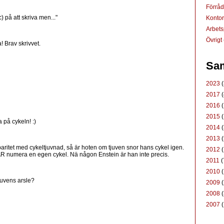
Förrå
) på att skriva men..."
Konto
Arbets
Övrigt
 Brav skrivvet.
Sam
2023
(
2017
(
2016
(
2015
(
 på cykeln! :)
2014
(
2013
(
i paritet med cykeltjuvnad, så är hoten om tjuven snor hans cykel igen.
2012
(
R numera en egen cykel. Nä någon Enstein är han inte precis.
2011
(
2010
(
juvens arsle?
2009
(
2008
(
2007
(