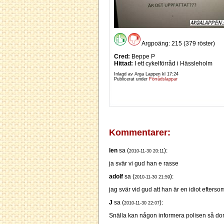
Argpoäng: 215 (379 röster)
Cred:
Beppe P
Hittad:
I ett cykelförråd i Hässleholm
Inlagd av Arga Lappen kl
17:24
Publicerat under
Förrådslappar
Kommentarer:
len
sa (
):
2010-11-30 20:11
ja svär vi gud han e rasse
adolf
sa (
):
2010-11-30 21:59
jag svär vid gud att han är en idiot efters
J
sa (
):
2010-11-30 22:07
Snälla kan någon informera polisen så do