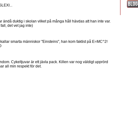
SLEXI...
r ändå duktig i skolan vilket på många håll hävdas att han inte var.
ll, det vet jag inte)
man kallar smarta människor "Einsteins", han kom faktist på E=MC^2!
D
dom. Cykeltjuvar är ett jävla pack. Killen var nog väldigt upprörd
har all min respekt för det.