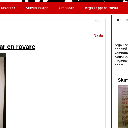
favoriter
Skicka in lapp
Om sidan
Arga Lappens Bästa
Gilla oc
Nästa
Arga Lap
ar en rövare
där små 
kommunic
tvättstug
utrymme 
andra.
Slum