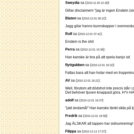
Sweydia
sa (
):
2010-11-30 22:28
Gillar disclaimern "jag är ingen Enstein (sic
Blaten
sa (
):
2010-12-01 06:22
Jagg gilar hanns kunnskapper i svenneska!
Rolf
sa (
):
2010-12-01 07:41
Enstein is the shit
Perra
sa (
):
2010-12-01 10:36
Han kanske är bra på att spela banjo iaf.
flyttgubben
sa (
):
2010-12-01 16:32
Fattas bara att han hotar med en truppmina
AV
sa (
):
2010-12-01 19:21
Well, förutom att dödshot inte precis står 
Det behöver tjuven knappast göra. H*n HA
adolf
sa (
):
2010-12-01 19:37
"jakt ändamål" Han kanske tänkt sikta på t
Fredrik
sa (
):
2010-12-01 19:58
Jag ÄLSKAR att lappen har sidnumrering!
Filippa
sa (
):
2010-12-13 17:57