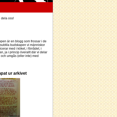
h dela oss!
pen är en blogg som frossar i de
subtila budskapen vi människor
erar med i köket, i förrådet, i
an, ja i princip överallt där vi delar
och umgås (eller inte) med
pat ur arkivet