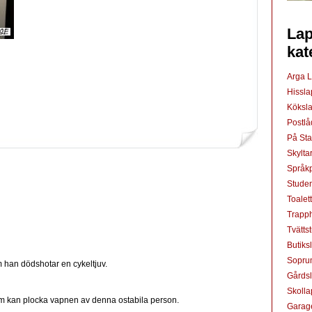
Lap
kat
Arga 
Hissl
Köksl
Postl
På St
Skylta
Språkp
Studen
Toalet
Trapp
Tvätts
Butiks
Sopru
om han dödshotar en cykeltjuv.
Gårds
Skoll
m kan plocka vapnen av denna ostabila person.
Garag