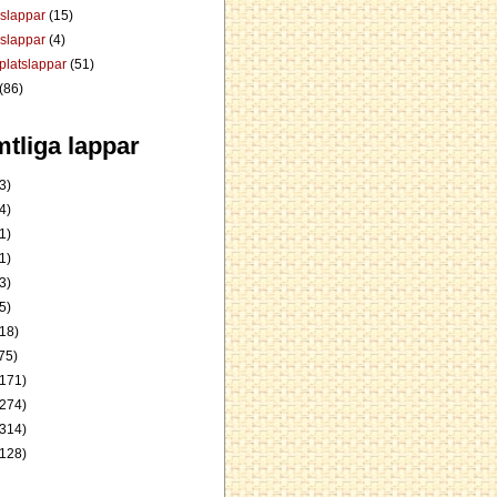
dslappar
(15)
rslappar
(4)
platslappar
(51)
(86)
tliga lappar
3)
4)
1)
1)
3)
5)
18)
75)
171)
274)
314)
128)