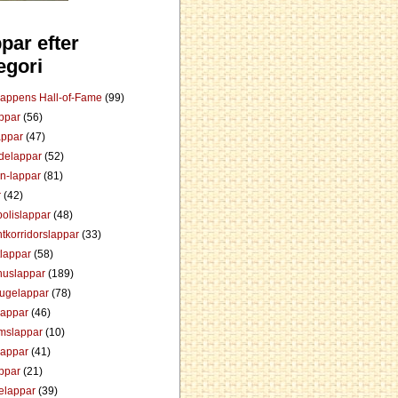
par efter
egori
Lappens Hall-of-Fame
(99)
appar
(56)
appar
(47)
ådelappar
(52)
an-lappar
(81)
r
(42)
olislappar
(48)
tkorridorslappar
(33)
tlappar
(58)
huslappar
(189)
tugelappar
(78)
lappar
(46)
mslappar
(10)
lappar
(41)
appar
(21)
elappar
(39)