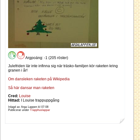
Argpoäng: -1 (205 röster)
Julefriden lär inte infinna sig när träsko-familjen kör raketen kring
granen i år!
Om dansleken raketen på Wikipedia
Så här dansar man raketen
Cred:
Louise
Hittad:
I Louise trappuppgång
Inlagd av Arga Lappen kl
07:08
Publicerat under
Trapphuslappar