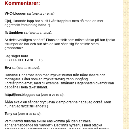
Kommentarer:
VHC-bloggen
sa (
):
2010-11-27 14:47
Ojoj, liknande lapp har suttit i vårt trapphus men då med en mer
aggressiv framtoning haha! :)
flyttgubben
sa (
):
2010-11-27 17:21
Är detta verkligen seriöst? Finns det folk som måste tänka på hur tjocka
strumpor de har och hur ofta de kan sätta sig för att inte störa
grannarna?
Jag säger bara
FLYTTA TILL LANDET! :)
Eva
sa (
):
2010-11-28 10:21
Hahaha! Underbar lapp med mycket humor från både läsare och
mottagare. Låter som en mycket trevlig trappuppgång.
Förstår problemet, med till exempel småbarn i lägenheten ovanför kan
det dåna i hela taket ibland.
http://jhnn.blogg.se
sa (
):
2010-11-29 15:13
Åååh exakt en såndär dryg jävla klamp-granne hade jag också. Men
nu har jag flyttat till landet!! )
Tony
sa (
):
2010-11-30 14:12
Vem utanför tullarna skulle ens komma på iden att kalla
egnahemsboende för "landet"? Det finns hyreshus med otäcka