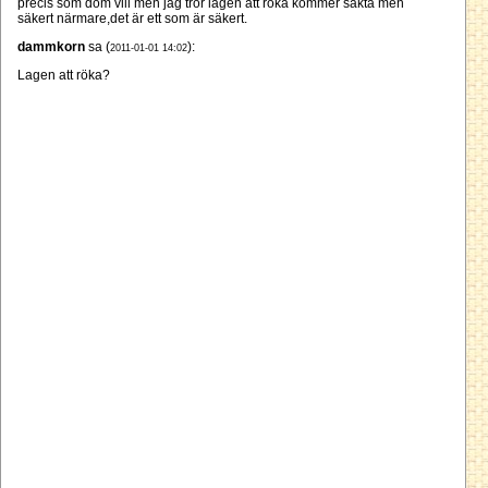
precis som dom vill men jag tror lagen att röka kommer sakta men
säkert närmare,det är ett som är säkert.
dammkorn
sa (
):
2011-01-01 14:02
Lagen att röka?