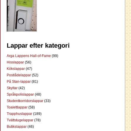
Lappar efter kategori
Arga Lappens Hall-of-Fame
(99)
Hisslappar
(56)
Kökslappar
(47)
Postlådelappar
(52)
På Stan-lappar
(81)
Skyltar
(42)
Språkpolislappar
(48)
Studentkorridorslappar
(33)
Toalettlappar
(58)
Trapphuslappar
(189)
Tvättstugelappar
(78)
Butikslappar
(46)