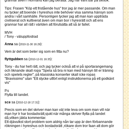
grannar även i Norrland kan jag berätta. Jag har varit där på besök.
Tips: Frasen "Köp ett fristående hus" tror jag är mer passande. Om man
nu tycker att boende i hyreshus inte behöver visa samma hänsyn som
andra i vårt samhälle. Personligen tycker jag att man kan uppträda
civiliserat och kultiverat även om man bor i hyresrätt och att ens
grannar har all rätt i världen att förutsätta att så är fallet.
MVH
/ Tony - väluppfostrad
Anna
sa (
):
2010-11-30 16:29
Vem är det som beter sig som en fitta nu?
flyttgubben
sa (
):
2010-12-01 16:35
Tony - du har helt rätt, och jag tycker också att vi på sportarangemang
och liknande skall ropa "Spela så bra ni kan med hänsyn till er träning
och spelets regler", på klassiska konserter skall icke ropas
"Bravissimo" utan "Ett stycke utfört enligt instruktionerna på ett godkänt
vis"
P.s
Flytta till landet.
sce
sa (
):
2010-12-18 17:31
Precis som en del skriver man kan väl inte leva om som man vill när
man hyr lr har bostadsrätt,sjukt när många skriver flytta på landet
då,vilken jäkla kommentar.
Ett djävulkst stort problem som aldrig nån tar upp är den förbannande
rökningen i hyreshus och bostadsrätt ,rökare dom tror faan att dom gör