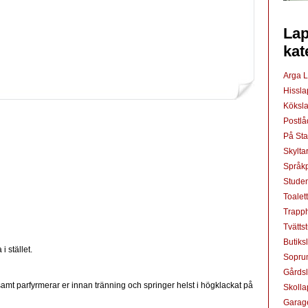
Lap
kat
Arga 
Hissl
Köksl
Postl
På St
Skylta
Språkp
Studen
Toalet
Trapp
Tvätts
Butiks
 stället.
Sopru
Gårds
amt parfyrmerar er innan tränning och springer helst i högklackat på
Skoll
Garag