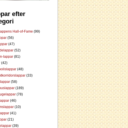
par efter
egori
Lappens Hall-of-Fame
(99)
appar
(56)
appar
(47)
ådelappar
(52)
an-lappar
(81)
r
(42)
olislappar
(48)
tkorridorslappar
(33)
tlappar
(58)
huslappar
(189)
tugelappar
(78)
lappar
(46)
mslappar
(10)
lappar
(41)
appar
(21)
elappar
(39)