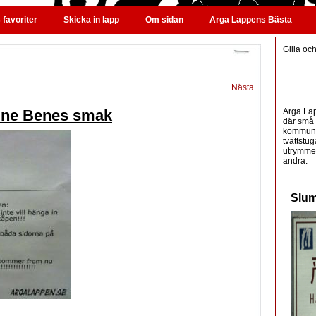
favoriter
Skicka in lapp
Om sidan
Arga Lappens Bästa
Gilla oc
Nästa
Arga Lap
aine Benes smak
där små 
kommunic
tvättstug
utrymme 
andra.
Slum