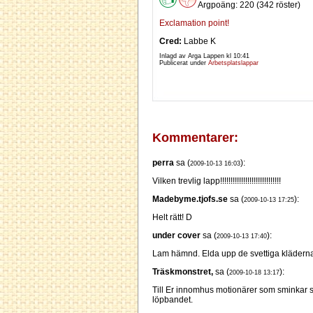
Argpoäng: 220 (342 röster)
Exclamation point!
Cred:
Labbe K
Inlagd av Arga Lappen kl
10:41
Publicerat under
Arbetsplatslappar
Kommentarer:
perra
sa (
):
2009-10-13 16:03
Vilken trevlig lapp!!!!!!!!!!!!!!!!!!!!!!!!!!!!!
Madebyme.tjofs.se
sa (
):
2009-10-13 17:25
Helt rätt! D
under cover
sa (
):
2009-10-13 17:40
Lam hämnd. Elda upp de svettiga kläderna i
Träskmonstret,
sa (
):
2009-10-18 13:17
Till Er innomhus motionärer som sminkar s
löpbandet.