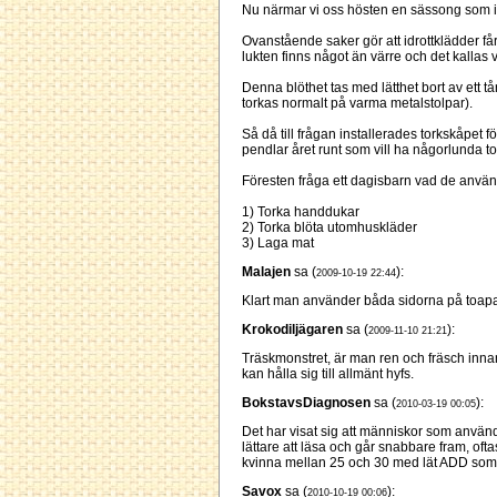
Nu närmar vi oss hösten en sässong som i 
Ovanstående saker gör att idrottklädder få
lukten finns något än värre och det kallas 
Denna blöthet tas med lätthet bort av ett t
torkas normalt på varma metalstolpar).
Så då till frågan installerades torkskåpet f
pendlar året runt som vill ha någorlunda 
Föresten fråga ett dagisbarn vad de använder
1) Torka handdukar
2) Torka blöta utomhuskläder
3) Laga mat
Malajen
sa (
):
2009-10-19 22:44
Klart man använder båda sidorna på toapapp
Krokodiljägaren
sa (
):
2009-11-10 21:21
Träskmonstret, är man ren och fräsch innan 
kan hålla sig till allmänt hyfs.
BokstavsDiagnosen
sa (
):
2010-03-19 00:05
Det har visat sig att människor som använde
lättare att läsa och går snabbare fram, ofta
kvinna mellan 25 och 30 med lät ADD som 
Savox
sa (
):
2010-10-19 00:06