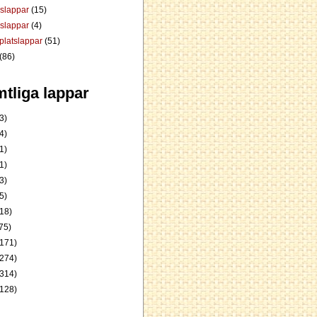
dslappar
(15)
rslappar
(4)
platslappar
(51)
(86)
tliga lappar
3)
4)
1)
1)
3)
5)
18)
75)
171)
274)
314)
128)