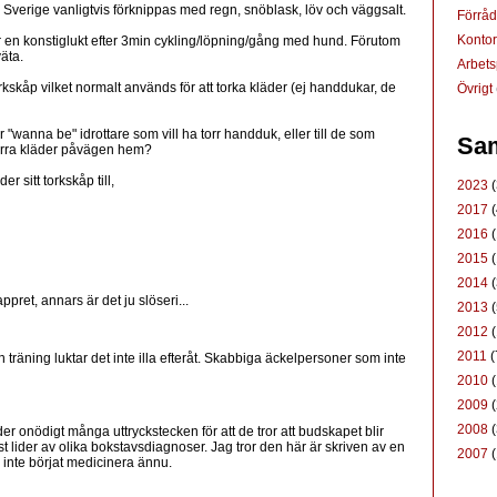
Sverige vanligtvis förknippas med regn, snöblask, löv och väggsalt.
Förrå
Konto
r en konstiglukt efter 3min cykling/löpning/gång med hund. Förutom
väta.
Arbets
årkskåp vilket normalt används för att torka kläder (ej handdukar, de
Övrigt
ör "wanna be" idrottare som vill ha torr handduk, eller till de som
Sam
torra kläder påvägen hem?
 sitt torkskåp till,
2023
(
2017
(
2016
(
2015
(
2014
(
ret, annars är det ju slöseri...
2013
(
2012
(
2011
(
träning luktar det inte illa efteråt. Skabbiga äckelpersoner som inte
2010
(
2009
(
2008
(
r onödigt många uttryckstecken för att de tror att budskapet blir
st lider av olika bokstavsdiagnoser. Jag tror den här är skriven av en
2007
(
inte börjat medicinera ännu.