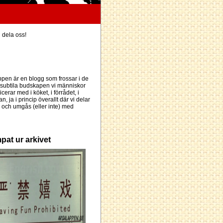
h dela oss!
pen är en blogg som frossar i de
subtila budskapen vi människor
erar med i köket, i förrådet, i
an, ja i princip överallt där vi delar
och umgås (eller inte) med
pat ur arkivet