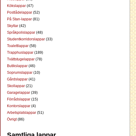
Kökslappar
(47)
Postlådelappar
(52)
På Stan-lappar
(81)
Skyltar
(42)
Språkpolislappar
(48)
Studentkorridorslappar
(33)
Toalettlappar
(58)
Trapphuslappar
(189)
Tvättstugelappar
(78)
Butikslappar
(46)
Soprumslappar
(10)
Gårdslappar
(41)
Skollappar
(21)
Garagelappar
(39)
Förrådslappar
(15)
Kontorslappar
(4)
Arbetsplatslappar
(51)
Övrigt
(86)
Samtliga lappar