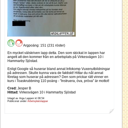
Argpoäng: 151 (231 röster)
En mycket välskriven lapp detta. Den som skickat in lappen har
angett att den kommer från en arbetsplats på Virkesvägen 10 i
Hammarby Sjöstad.
Enligt Google så huserar bland annat Infokomp Vuxenutbildningar
på adressen. Skulle kunna vara de faktiskt! Hittar du nåt annat
företag som huserar på adressen? Den som prickar rätt vinner en
kurs i Toaskrubbning 110 poäng - "Instruera, öva, pröva" är mottot!
Cred:
Jesper B
Hittad:
Virkesvägen 10 i Hammarby Sjöstad
Inlagd av Arga Lappen kl
08:54
Publicerat under
Arbetsplatslappar