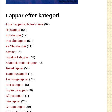
Lappar efter kategori
Arga Lappens Hall-of-Fame
(99)
Hisslappar
(56)
Kökslappar
(47)
Postlådelappar
(52)
På Stan-lappar
(81)
Skyltar
(42)
Språkpolislappar
(48)
Studentkorridorslappar
(33)
Toalettlappar
(58)
Trapphuslappar
(189)
Tvättstugelappar
(78)
Butikslappar
(46)
Soprumslappar
(10)
Gårdslappar
(41)
Skollappar
(21)
Garagelappar
(39)