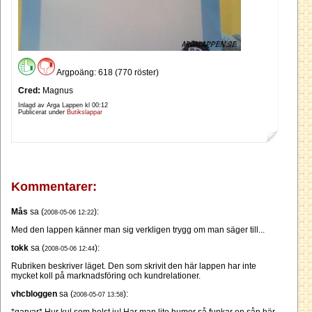
Argpoäng: 618 (770 röster)
Cred:
Magnus
Inlagd av Arga Lappen kl
00:12
Publicerat under
Butikslappar
Kommentarer:
Mås
sa (
):
2008-05-06 12:22
Med den lappen känner man sig verkligen trygg om man säger till...
tokk
sa (
):
2008-05-06 12:44
Rubriken beskriver läget. Den som skrivit den här lappen har inte
mycket koll på marknadsföring och kundrelationer.
vhcbloggen
sa (
):
2008-05-07 13:58