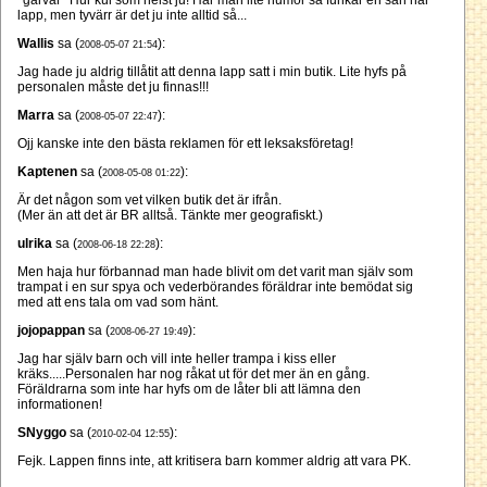
*garvar* Hur kul som helst ju! Har man lite humor så funkar en sån här
lapp, men tyvärr är det ju inte alltid så...
Wallis
sa (
):
2008-05-07 21:54
Jag hade ju aldrig tillåtit att denna lapp satt i min butik. Lite hyfs på
personalen måste det ju finnas!!!
Marra
sa (
):
2008-05-07 22:47
Ojj kanske inte den bästa reklamen för ett leksaksföretag!
Kaptenen
sa (
):
2008-05-08 01:22
Är det någon som vet vilken butik det är ifrån.
(Mer än att det är BR alltså. Tänkte mer geografiskt.)
ulrika
sa (
):
2008-06-18 22:28
Men haja hur förbannad man hade blivit om det varit man själv som
trampat i en sur spya och vederbörandes föräldrar inte bemödat sig
med att ens tala om vad som hänt.
jojopappan
sa (
):
2008-06-27 19:49
Jag har själv barn och vill inte heller trampa i kiss eller
kräks.....Personalen har nog råkat ut för det mer än en gång.
Föräldrarna som inte har hyfs om de låter bli att lämna den
informationen!
SNyggo
sa (
):
2010-02-04 12:55
Fejk. Lappen finns inte, att kritisera barn kommer aldrig att vara PK.