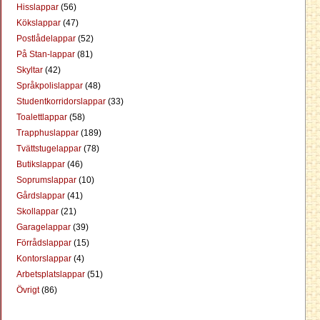
Hisslappar
(56)
Kökslappar
(47)
Postlådelappar
(52)
På Stan-lappar
(81)
Skyltar
(42)
Språkpolislappar
(48)
Studentkorridorslappar
(33)
Toalettlappar
(58)
Trapphuslappar
(189)
Tvättstugelappar
(78)
Butikslappar
(46)
Soprumslappar
(10)
Gårdslappar
(41)
Skollappar
(21)
Garagelappar
(39)
Förrådslappar
(15)
Kontorslappar
(4)
Arbetsplatslappar
(51)
Övrigt
(86)