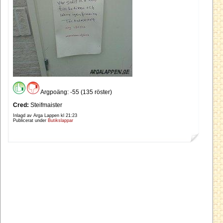
Argpoäng: -55 (135 röster)
Cred:
Steifmaister
Inlagd av Arga Lappen kl
21:23
Publicerat under
Butikslappar