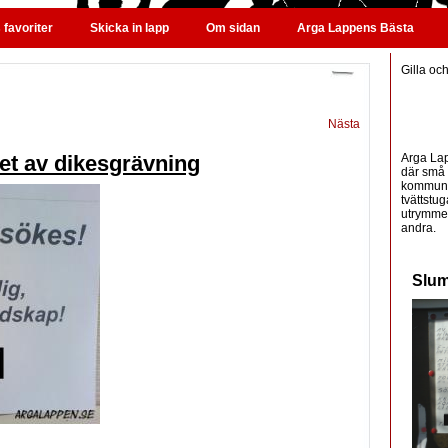
favoriter
Skicka in lapp
Om sidan
Arga Lappens Bästa
Gilla oc
Nästa
Arga Lap
et av dikesgrävning
där små 
kommunic
tvättstug
utrymme 
andra.
Slum