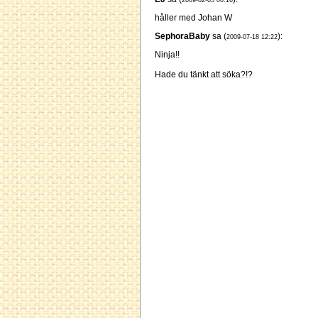
2009-02-05 00:16
håller med Johan W
SephoraBaby
sa (
):
2009-07-18 12:22
Ninja!!
Hade du tänkt att söka?!?