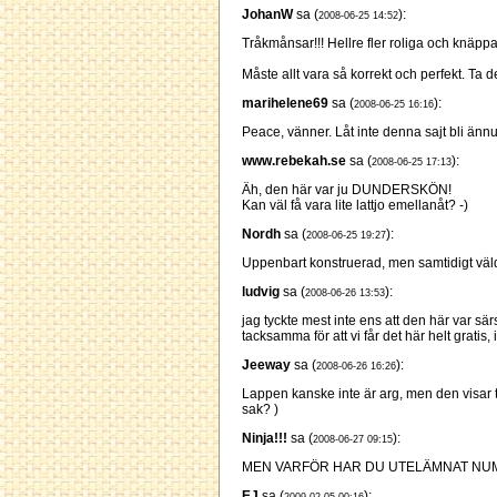
JohanW
sa (
):
2008-06-25 14:52
Tråkmånsar!!! Hellre fler roliga och knäppa
Måste allt vara så korrekt och perfekt. Ta de
marihelene69
sa (
):
2008-06-25 16:16
Peace, vänner. Låt inte denna sajt bli ännu
www.rebekah.se
sa (
):
2008-06-25 17:13
Äh, den här var ju DUNDERSKÖN!
Kan väl få vara lite lattjo emellanåt? -)
Nordh
sa (
):
2008-06-25 19:27
Uppenbart konstruerad, men samtidigt väl
ludvig
sa (
):
2008-06-26 13:53
jag tyckte mest inte ens att den här var sär
tacksamma för att vi får det här helt gratis,
Jeeway
sa (
):
2008-06-26 16:26
Lappen kanske inte är arg, men den visar t
sak? )
Ninja!!!
sa (
):
2008-06-27 09:15
MEN VARFÖR HAR DU UTELÄMNAT NUMR
EJ
sa (
):