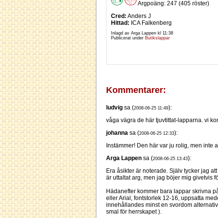
Argpoäng: 247 (405 röster)
Cred:
Anders J
Hittad:
ICA Falkenberg
Inlagd av Arga Lappen kl
11:38
Publicerat under
Butikslappar
Kommentarer:
ludvig
sa (
):
2008-06-25 11:49
våga vägra de här tjuvtittat-lapparna. vi ko
johanna
sa (
):
2008-06-25 12:33
Instämmer! Den här var ju rolig, men inte a
Arga Lappen
sa (
):
2008-06-25 13:43
Era åsikter är noterade. Själv tycker jag at
är uttaltat arg, men jag böjer mig givetvis fö
Hädanefter kommer bara lappar skrivna p
eller Arial, fontstorlek 12-16, uppsatta med
innehållandes minst en svordom alternativ
smal för herrskapet ).