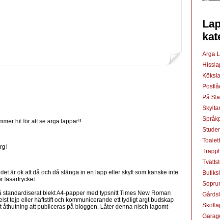
Lap
kat
Arga 
Hissl
Köksl
Postl
På St
Skylta
Språkp
mmer hit för att se arga lappar!!
Studen
Toalet
rg!
Trapp
Tvätts
t det är ok att då och då slänga in en lapp eller skylt som kanske inte
Butiks
r läsartrycket.
Sopru
å standardiserat blekt A4-papper med typsnitt Times New Roman
Gårds
elst tejp eller häftstift och kommunicerande ett tydligt argt budskap
Skoll
t åthutning att publiceras på bloggen. Låter denna nisch lagomt
Garag