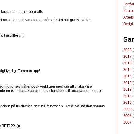
Förrå
Konto
 lappar än inga lappar alls.
Arbets
l av sajten och var glad att nån gör det här gratis istället.
Övrigt
 ett gnällforum!
Sam
2023
(
2017
(
2016
(
2015
(
digt fyndig. Tummen upp!
2014
(
2013
(
skilt rolig. jag håller dock verkligen med om att vi ska vara
2012
(
 inte minsta lilla raklamannons, stor eloge till arga lappen för det!
2011
(
2010
(
ecken på frustration, sexuell frustration. Det är väl nästan samma
2009
(
2008
(
2007
(
ET??? :(((