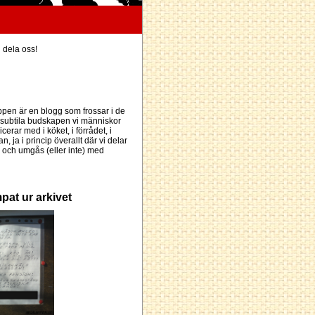
h dela oss!
pen är en blogg som frossar i de
subtila budskapen vi människor
erar med i köket, i förrådet, i
an, ja i princip överallt där vi delar
och umgås (eller inte) med
pat ur arkivet