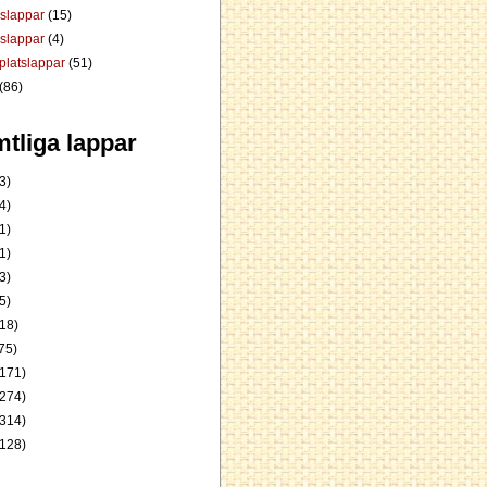
dslappar
(15)
rslappar
(4)
platslappar
(51)
(86)
tliga lappar
3)
4)
1)
1)
3)
5)
18)
75)
171)
274)
314)
128)