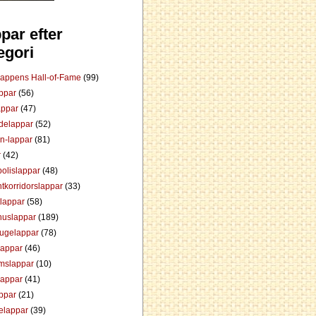
par efter
egori
Lappens Hall-of-Fame
(99)
appar
(56)
appar
(47)
ådelappar
(52)
an-lappar
(81)
r
(42)
olislappar
(48)
tkorridorslappar
(33)
tlappar
(58)
huslappar
(189)
tugelappar
(78)
lappar
(46)
mslappar
(10)
lappar
(41)
appar
(21)
elappar
(39)