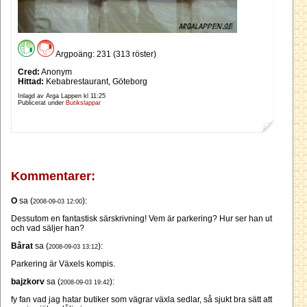
Argpoäng: 231 (313 röster)
Cred:
Anonym
Hittad:
Kebabrestaurant, Göteborg
Inlagd av Arga Lappen kl
11:25
Publicerat under
Butikslappar
Kommentarer:
O
sa (
):
2008-09-03 12:00
Dessutom en fantastisk särskrivning! Vem är parkering? Hur ser han ut
och vad säljer han?
Bårat
sa (
):
2008-09-03 13:12
Parkering är Växels kompis.
bajzkorv
sa (
):
2008-09-03 19:42
fy fan vad jag hatar butiker som vägrar växla sedlar, så sjukt bra sätt att