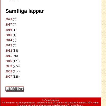
Samtliga lappar
2023
(3)
2017
(4)
2016
(1)
2015
(1)
2014
(3)
2013
(5)
2012
(18)
2011
(75)
2010
(171)
2009
(274)
2008
(314)
2007
(128)
© Arga Lappen
Vid intresse av att reproducera, publicera eller på annat sätt använda material från
sidan
,
kontakta mig på emailadressen argalappen [at] hotmail.com.