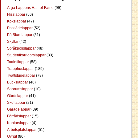
Arga Lappens Hall-of-Fame
(99)
Hisslappar
(56)
Kökslappar
(47)
Postlådelappar
(52)
På Stan-lappar
(81)
Skyltar
(42)
Språkpolislappar
(48)
Studentkorridorslappar
(33)
Toalettlappar
(58)
Trapphuslappar
(189)
Tvättstugelappar
(78)
Butikslappar
(46)
Soprumslappar
(10)
Gårdslappar
(41)
Skollappar
(21)
Garagelappar
(39)
Förrådslappar
(15)
Kontorslappar
(4)
Arbetsplatslappar
(51)
Övrigt
(86)