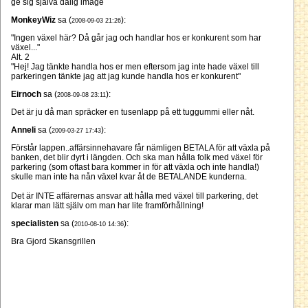
ge sig själva dålig image
MonkeyWiz
sa (
):
2008-09-03 21:26
"Ingen växel här? Då går jag och handlar hos er konkurent som har
växel..."
Alt. 2
"Hej! Jag tänkte handla hos er men eftersom jag inte hade växel till
parkeringen tänkte jag att jag kunde handla hos er konkurent"
Eirnoch
sa (
):
2008-09-08 23:11
Det är ju då man spräcker en tusenlapp på ett tuggummi eller nåt.
Anneli
sa (
):
2009-03-27 17:43
Förstår lappen..affärsinnehavare får nämligen BETALA för att växla på
banken, det blir dyrt i längden. Och ska man hålla folk med växel för
parkering (som oftast bara kommer in för att växla och inte handla!)
skulle man inte ha nån växel kvar åt de BETALANDE kunderna.
Det är INTE affärernas ansvar att hålla med växel till parkering, det
klarar man lätt själv om man har lite framförhållning!
specialisten
sa (
):
2010-08-10 14:36
Bra Gjord Skansgrillen