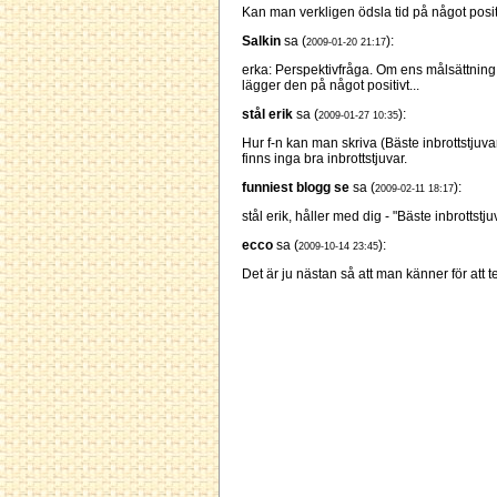
Kan man verkligen ödsla tid på något posit
Salkin
sa (
):
2009-01-20 21:17
erka: Perspektivfråga. Om ens målsättning
lägger den på något positivt...
stål erik
sa (
):
2009-01-27 10:35
Hur f-n kan man skriva (Bäste inbrottstjuva
finns inga bra inbrottstjuvar.
funniest blogg se
sa (
):
2009-02-11 18:17
stål erik, håller med dig - "Bäste inbrottstju
ecco
sa (
):
2009-10-14 23:45
Det är ju nästan så att man känner för att 