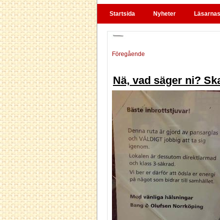
Startsida
Nyheter
Läsarnas 
Föregående
Nä, vad säger ni? Sk