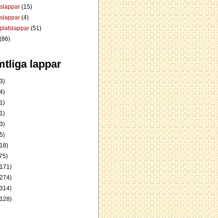
dslappar
(15)
rslappar
(4)
platslappar
(51)
(86)
tliga lappar
3)
4)
1)
1)
3)
5)
18)
75)
171)
274)
314)
128)