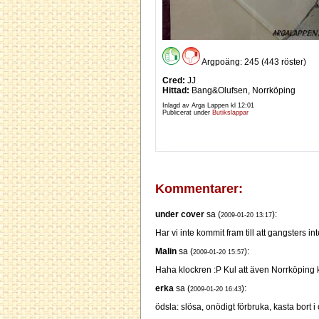
Argpoäng: 245 (443 röster)
Cred:
JJ
Hittad:
Bang&Olufsen, Norrköping
Inlagd av Arga Lappen kl
12:01
Publicerat under
Butikslappar
Kommentarer:
under cover
sa (
):
2009-01-20 13:17
Har vi inte kommit fram till att gangsters in
Malin
sa (
):
2009-01-20 15:57
Haha klockren :P Kul att även Norrköping 
erka
sa (
):
2009-01-20 16:43
ödsla: slösa, onödigt förbruka, kasta bort 