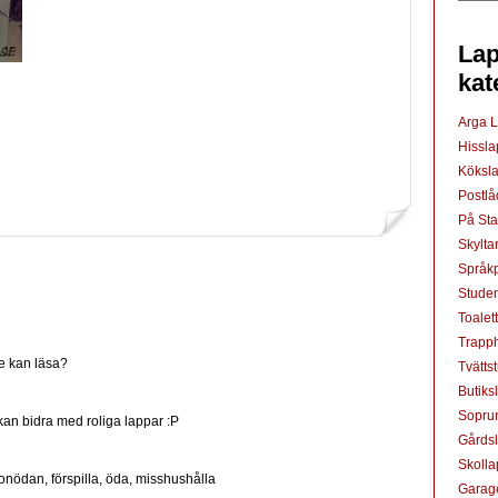
Lap
kat
Arga 
Hissl
Köksl
Postl
På St
Skylta
Språkp
Studen
Toalet
Trapp
te kan läsa?
Tvätts
Butiks
Sopru
kan bidra med roliga lappar :P
Gårds
Skoll
i onödan, förspilla, öda, misshushålla
Garag