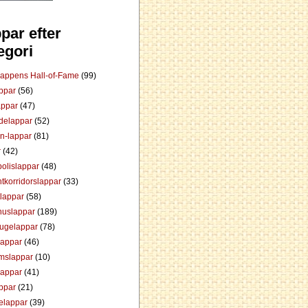
par efter
egori
Lappens Hall-of-Fame
(99)
appar
(56)
appar
(47)
ådelappar
(52)
an-lappar
(81)
r
(42)
olislappar
(48)
tkorridorslappar
(33)
tlappar
(58)
huslappar
(189)
tugelappar
(78)
lappar
(46)
mslappar
(10)
lappar
(41)
appar
(21)
elappar
(39)