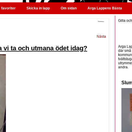
favoriter
Skicka in lapp
Om sidan
Arga Lappens Bästa
Gilla oc
Nästa
Arga Lap
a vi ta och utmana ödet idag?
där små 
kommunic
tvättstug
utrymme 
andra.
Slum