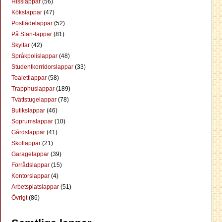
Hisslappar
(56)
Kökslappar
(47)
Postlådelappar
(52)
På Stan-lappar
(81)
Skyltar
(42)
Språkpolislappar
(48)
Studentkorridorslappar
(33)
Toalettlappar
(58)
Trapphuslappar
(189)
Tvättstugelappar
(78)
Butikslappar
(46)
Soprumslappar
(10)
Gårdslappar
(41)
Skollappar
(21)
Garagelappar
(39)
Förrådslappar
(15)
Kontorslappar
(4)
Arbetsplatslappar
(51)
Övrigt
(86)