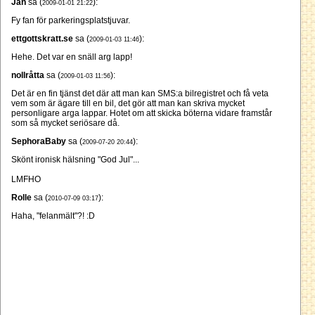
Jan
sa (
):
2009-01-01 21:22
Fy fan för parkeringsplatstjuvar.
ettgottskratt.se
sa (
):
2009-01-03 11:46
Hehe. Det var en snäll arg lapp!
nollråtta
sa (
):
2009-01-03 11:56
Det är en fin tjänst det där att man kan SMS:a bilregistret och få veta
vem som är ägare till en bil, det gör att man kan skriva mycket
personligare arga lappar. Hotet om att skicka böterna vidare framstår
som så mycket seriösare då.
SephoraBaby
sa (
):
2009-07-20 20:44
Skönt ironisk hälsning "God Jul"...
LMFHO
Rolle
sa (
):
2010-07-09 03:17
Haha, "felanmält"?! :D