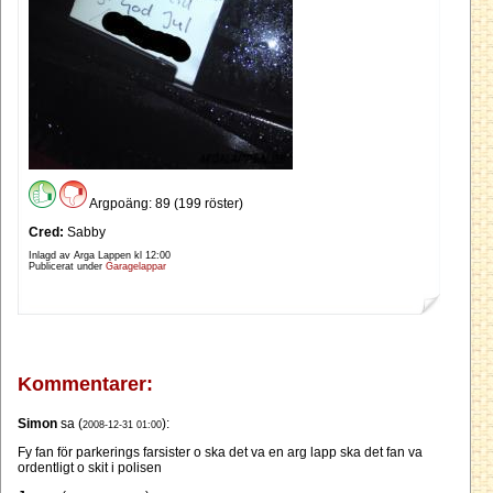
Argpoäng: 89 (199 röster)
Cred:
Sabby
Inlagd av Arga Lappen kl
12:00
Publicerat under
Garagelappar
Kommentarer:
Simon
sa (
):
2008-12-31 01:00
Fy fan för parkerings farsister o ska det va en arg lapp ska det fan va
ordentligt o skit i polisen