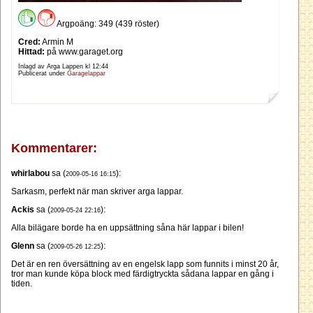
Argpoäng: 349 (439 röster)
Cred:
Armin M
Hittad:
på www.garaget.org
Inlagd av Arga Lappen kl
12:44
Publicerat under
Garagelappar
Kommentarer:
whirlabou
sa (
):
2009-05-16 16:15
Sarkasm, perfekt när man skriver arga lappar.
Ackis
sa (
):
2009-05-24 22:16
Alla bilägare borde ha en uppsättning såna här lappar i bilen!
Glenn
sa (
):
2009-05-26 12:25
Det är en ren översättning av en engelsk lapp som funnits i minst 20 år,
tror man kunde köpa block med färdigtryckta sådana lappar en gång i
tiden.