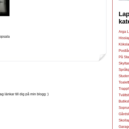
Lap
kat
Arga 
Uppsala
Hissl
Köksl
Postl
På St
Skylta
Språkp
Studen
Toalet
Trapp
ag länkar till dig på min blogg :)
Tvätts
Butiks
Sopru
Gårds
Skoll
Garag