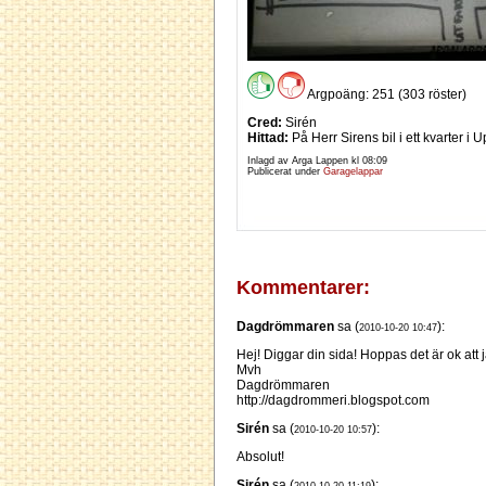
Argpoäng: 251 (303 röster)
Cred:
Sirén
Hittad:
På Herr Sirens bil i ett kvarter i 
Inlagd av Arga Lappen kl
08:09
Publicerat under
Garagelappar
Kommentarer:
Dagdrömmaren
sa (
):
2010-10-20 10:47
Hej! Diggar din sida! Hoppas det är ok att j
Mvh
Dagdrömmaren
http://dagdrommeri.blogspot.com
Sirén
sa (
):
2010-10-20 10:57
Absolut!
Sirén
sa (
):