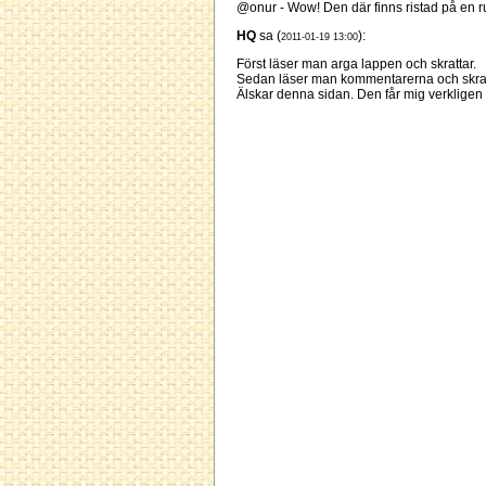
@onur - Wow! Den där finns ristad på en runs
HQ
sa (
):
2011-01-19 13:00
Först läser man arga lappen och skrattar.
Sedan läser man kommentarerna och skrat
Älskar denna sidan. Den får mig verkligen gl