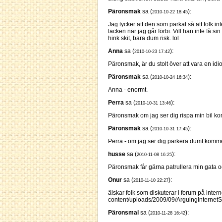
Päronsmak
sa (
):
2010-10-22 18:45
Jag tycker att den som parkat så att folk in
lacken när jag går förbi. Vill han inte få 
hink skit, bara dum risk. lol
Anna
sa (
):
2010-10-23 17:42
Päronsmak, är du stolt över att vara en idi
Päronsmak
sa (
):
2010-10-24 16:34
Anna - enormt.
Perra
sa (
):
2010-10-31 13:46
Päronsmak om jag ser dig rispa min bil k
Päronsmak
sa (
):
2010-10-31 17:45
Perra - om jag ser dig parkera dumt kommer
husse
sa (
):
2010-11-08 16:25
Päronsmak får gärna patrullera min gata 
Onur
sa (
):
2010-11-10 22:27
älskar folk som diskuterar i forum på inter
content/uploads/2009/09/ArguingInternet
Päronsmal
sa (
):
2010-11-28 16:42