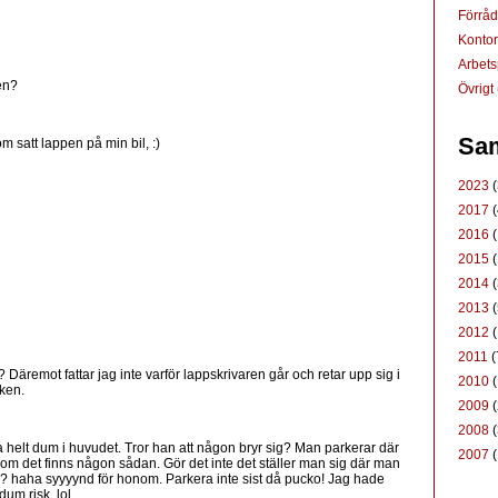
Förrå
Konto
Arbets
en?
Övrigt
Sam
m satt lappen på min bil, :)
2023
(
2017
(
2016
(
2015
(
2014
(
2013
(
2012
(
2011
(
? Däremot fattar jag inte varför lappskrivaren går och retar upp sig i
2010
(
aken.
2009
(
2008
(
helt dum i huvudet. Tror han att någon bryr sig? Man parkerar där
2007
(
 om det finns någon sådan. Gör det inte det ställer man sig där man
ats? haha syyyynd för honom. Parkera inte sist då pucko! Jag hade
dum risk. lol.