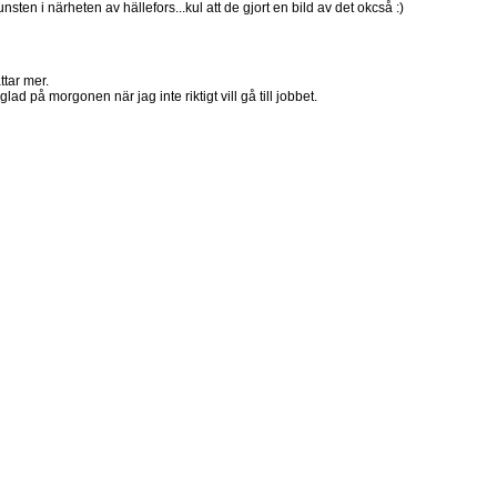
ten i närheten av hällefors...kul att de gjort en bild av det okcså :)
tar mer.
ad på morgonen när jag inte riktigt vill gå till jobbet.