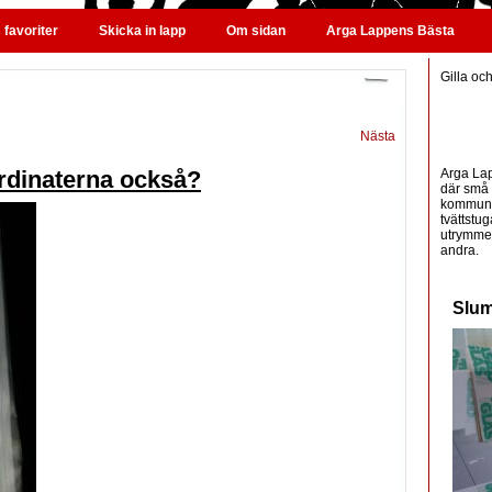
favoriter
Skicka in lapp
Om sidan
Arga Lappens Bästa
Gilla oc
Nästa
Arga Lap
dinaterna också?
där små 
kommunic
tvättstug
utrymme 
andra.
Slum