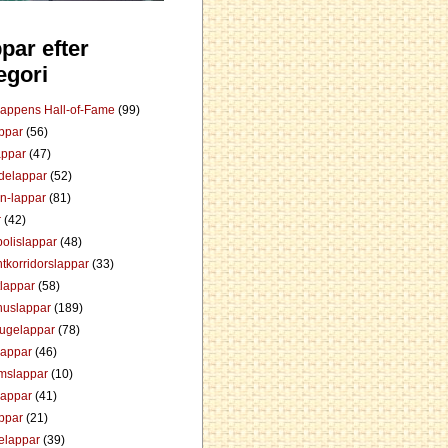
par efter
egori
Lappens Hall-of-Fame
(99)
appar
(56)
appar
(47)
ådelappar
(52)
an-lappar
(81)
r
(42)
olislappar
(48)
tkorridorslappar
(33)
tlappar
(58)
huslappar
(189)
tugelappar
(78)
lappar
(46)
mslappar
(10)
lappar
(41)
appar
(21)
elappar
(39)