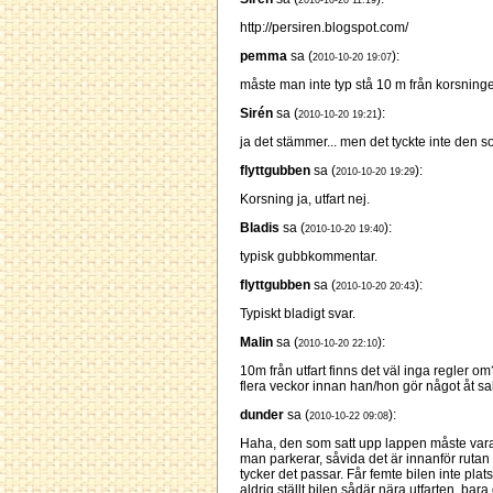
2010-10-20 11:19
http://persiren.blogspot.com/
pemma
sa (
):
2010-10-20 19:07
måste man inte typ stå 10 m från korsning
Sirén
sa (
):
2010-10-20 19:21
ja det stämmer... men det tyckte inte den so
flyttgubben
sa (
):
2010-10-20 19:29
Korsning ja, utfart nej.
Bladis
sa (
):
2010-10-20 19:40
typisk gubbkommentar.
flyttgubben
sa (
):
2010-10-20 20:43
Typiskt bladigt svar.
Malin
sa (
):
2010-10-20 22:10
10m från utfart finns det väl inga regler om
flera veckor innan han/hon gör något åt s
dunder
sa (
):
2010-10-22 09:08
Haha, den som satt upp lappen måste vara 
man parkerar, såvida det är innanför rutan
tycker det passar. Får femte bilen inte pl
aldrig ställt bilen sådär nära utfarten, bara 