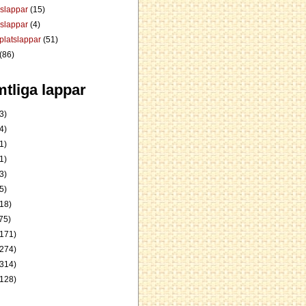
dslappar
(15)
rslappar
(4)
platslappar
(51)
(86)
tliga lappar
3)
4)
1)
1)
3)
5)
18)
75)
171)
274)
314)
128)