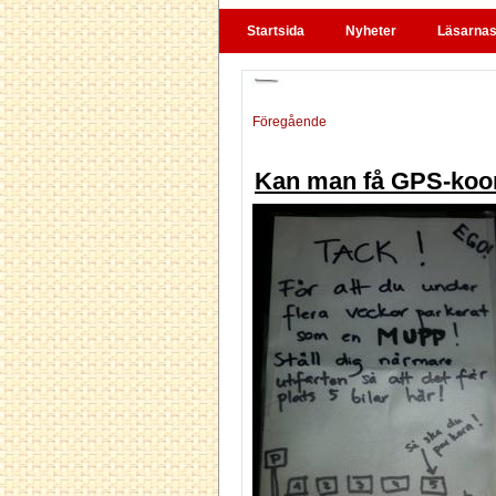
Startsida
Nyheter
Läsarnas 
Föregående
Kan man få GPS-koor