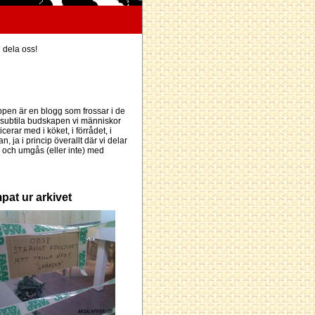
h dela oss!
pen är en blogg som frossar i de
subtila budskapen vi människor
erar med i köket, i förrådet, i
an, ja i princip överallt där vi delar
och umgås (eller inte) med
pat ur arkivet