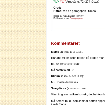
Argpoäng: 72 (274 röster)
Cred:
-
Hittad:
Vid en garageport i Umeå
Inlagd av Arga Lappen kl
06:07
Publicerat under
Garagelappar
Kommentarer:
labbis
sa (
):
2010-10-28 07:39
Hahaha vilken skön början på dagen man f
MR
sa (
):
2010-10-28 15:54
Må satan ta du...?
Klittan
sa (
):
2010-10-28 17:33
MR, måste du bråka?
Sweydia
sa (
):
2010-10-28 22:40
Visst är grammatiken korrekt, det behövs b
Må Satan! Ta, du som lämnar porten öppe
/Jävla Sopa