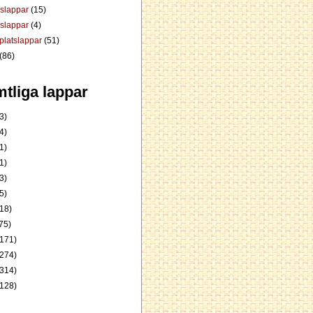
dslappar
(15)
rslappar
(4)
platslappar
(51)
(86)
tliga lappar
3)
4)
1)
1)
3)
5)
18)
75)
171)
274)
314)
128)