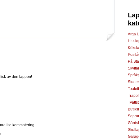
Lap
kat
Arga 
Hissl
Köksl
Postl
På St
Skylta
Språkp
ick av den lappen!
Studen
Toalet
Trapp
Tvätts
Butiks
Sopru
Gårds
ara lite kommatering.
Skoll
n.
Garag