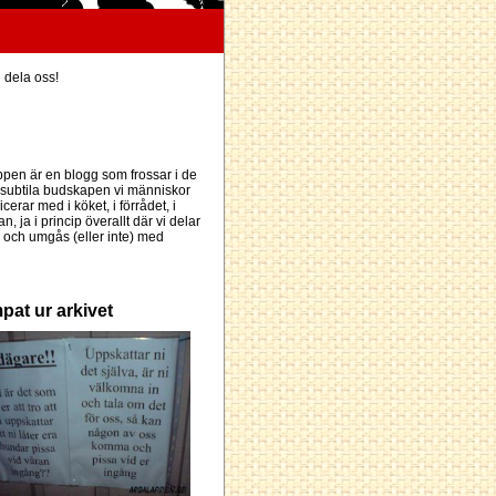
h dela oss!
pen är en blogg som frossar i de
subtila budskapen vi människor
erar med i köket, i förrådet, i
an, ja i princip överallt där vi delar
och umgås (eller inte) med
pat ur arkivet