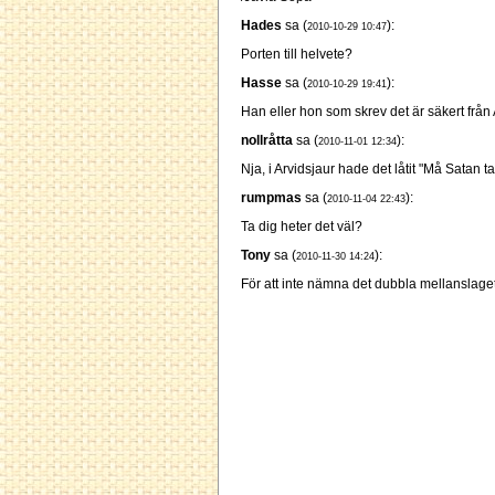
Hades
sa (
):
2010-10-29 10:47
Porten till helvete?
Hasse
sa (
):
2010-10-29 19:41
Han eller hon som skrev det är säkert från 
nollråtta
sa (
):
2010-11-01 12:34
Nja, i Arvidsjaur hade det låtit "Må Satan t
rumpmas
sa (
):
2010-11-04 22:43
Ta dig heter det väl?
Tony
sa (
):
2010-11-30 14:24
För att inte nämna det dubbla mellanslaget f