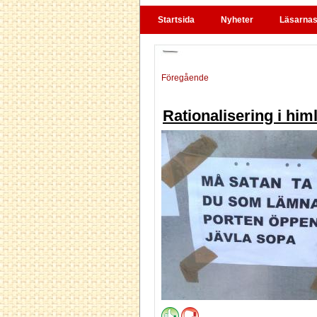
Startsida
Nyheter
Läsarnas 
Föregående
Rationalisering i him