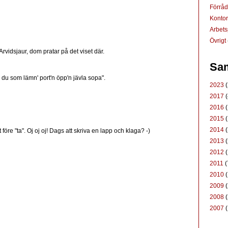
Förrå
Konto
Arbets
Övrigt
Arvidsjaur, dom pratar på det viset där.
Sam
a du som lämn' port'n öpp'n jävla sopa".
2023
(
2017
(
2016
(
2015
(
2014
(
öre "ta". Oj oj oj! Dags att skriva en lapp och klaga? -)
2013
(
2012
(
2011
(
2010
(
2009
(
2008
(
2007
(