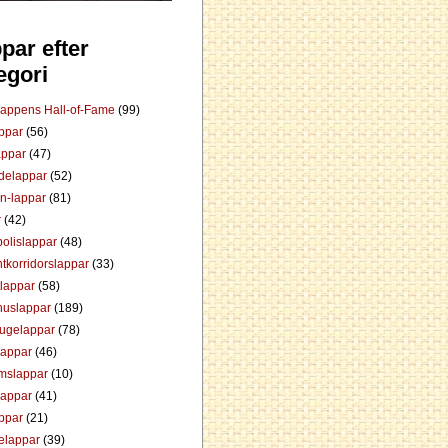
par efter
egori
Lappens Hall-of-Fame
(99)
appar
(56)
appar
(47)
ådelappar
(52)
an-lappar
(81)
r
(42)
olislappar
(48)
tkorridorslappar
(33)
tlappar
(58)
huslappar
(189)
tugelappar
(78)
lappar
(46)
mslappar
(10)
lappar
(41)
appar
(21)
elappar
(39)