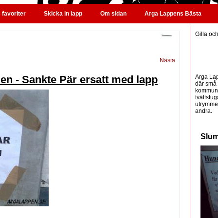
favoriter
Skicka in lapp
Om sidan
Arga Lappens Bästa
Gilla oc
Nästa
Arga Lap
len - Sankte Pär ersatt med lapp
där små 
kommunic
tvättstug
utrymme 
andra.
Slum