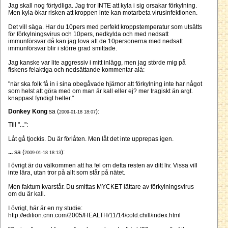
Jag skall nog förtydliga. Jag tror INTE att kyla i sig orsakar förkylning.
Men kyla ökar risken att kroppen inte kan motarbeta virusinfektionen.
Det vill säga. Har du 10pers med perfekt kroppstemperatur som utsätts
för förkylningsvirus och 10pers, nedkylda och med nedsatt
immunförsvar då kan jag lova att de 10personerna med nedsatt
immunförsvar blir i större grad smittade.
Jag kanske var lite aggressiv i mitt inlägg, men jag störde mig på
fiskens felaktiga och nedsättande kommentar alá:
"när ska folk få in i sina obegåvade hjärnor att förkylning inte har något
som helst att göra med om man är kall eller ej? mer tragiskt än argt.
knappast fyndigt heller."
Donkey Kong
sa (
):
2009-01-18 18:07
Till "...":
Låt gå tjockis. Du är förlåten. Men låt det inte upprepas igen.
...
sa (
):
2009-01-18 18:13
I övrigt är du välkommen att ha fel om detta resten av ditt liv. Vissa vill
inte lära, utan tror på allt som står på nätet.
Men faktum kvarstår. Du smittas MYCKET lättare av förkylningsvirus
om du är kall.
I övrigt, här är en ny studie:
http://edition.cnn.com/2005/HEALTH/11/14/cold.chill/index.html