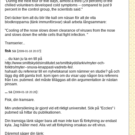
"During the next four or five days, almost a third (29 percent) of the
chilled volunteers developed cold symptoms -- compared to just 9
percent in the control group, the scientists said."
Det räcker tom att du blir lite kall om näsan för att de vita
blodkropparna (tänk immunförsvar) skall arbeta långsammare:
"Cooling of the nose slows down clearance of viruses from the nose
and slows down the white cells that fight infection. "
Tramserier...
fisk
sa (
):
2009-01-18 20:07
... du kan ju ta en till på
http://www.smittskyddsinstitutet.se/smittskydd/arkiv/myter-och-
folktro/myter--snuva-knappast-vadrets-fel/.
hahaah du refererar till en nyhetskanal som nämner en studie? gå och
lägg dig ditt gamla troll. kom igen om du visar upp någon bra referens
från t.ex. pubmed. det måste tilläggas att din argumentation är nästan
pinsam.
...
sa (
):
2009-01-18 20:26
Fisk, din tramsare.
Min undersökning är gjord vid ett riktigt universitet. Sök på "Eccles" i
pubmed så hittar du publikationen.
Din tramsiga länk säger bara att man inte kan få förkylning av endast
kyla. Jag håller med. Alla vet att förkylning orsakas av ett virus.
Däremot säger din länk: