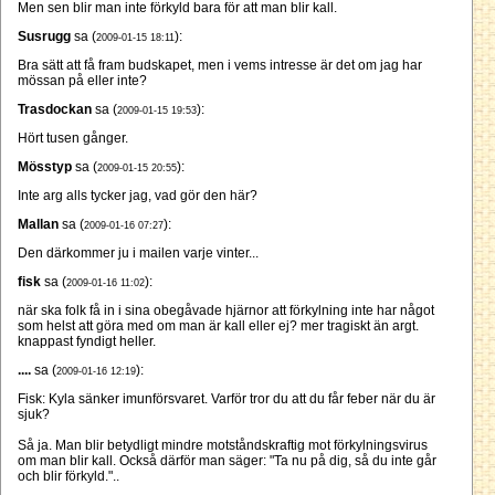
Men sen blir man inte förkyld bara för att man blir kall.
Susrugg
sa (
):
2009-01-15 18:11
Bra sätt att få fram budskapet, men i vems intresse är det om jag har
mössan på eller inte?
Trasdockan
sa (
):
2009-01-15 19:53
Hört tusen gånger.
Mösstyp
sa (
):
2009-01-15 20:55
Inte arg alls tycker jag, vad gör den här?
Mallan
sa (
):
2009-01-16 07:27
Den därkommer ju i mailen varje vinter...
fisk
sa (
):
2009-01-16 11:02
när ska folk få in i sina obegåvade hjärnor att förkylning inte har något
som helst att göra med om man är kall eller ej? mer tragiskt än argt.
knappast fyndigt heller.
....
sa (
):
2009-01-16 12:19
Fisk: Kyla sänker imunförsvaret. Varför tror du att du får feber när du är
sjuk?
Så ja. Man blir betydligt mindre motståndskraftig mot förkylningsvirus
om man blir kall. Också därför man säger: "Ta nu på dig, så du inte går
och blir förkyld."..