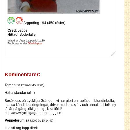
Argpoäng: -94 (450 röster)
Cred:
Jeppe
Hittad:
Södertälje
Inlagd av Arga Lappen kl
11:30
Publicerat under
Gårdslappar
Kommentarer:
Tomas
sa (
):
2009-01-15 12:04
Haha standar ju! =)
Besök oss på Lyckliga Gränden, vi har gjort en raplåt om blondinbella,
massa kändisbusringningar, driver med oss själv och annat löst folk, ny
låt är på gång, riktigt roligt, kika förbi!
http://www.lyckligagranden.blogg.se
Peppelorum
sa (
):
2009-01-15 14:45
Inte så arg lapp direkt.