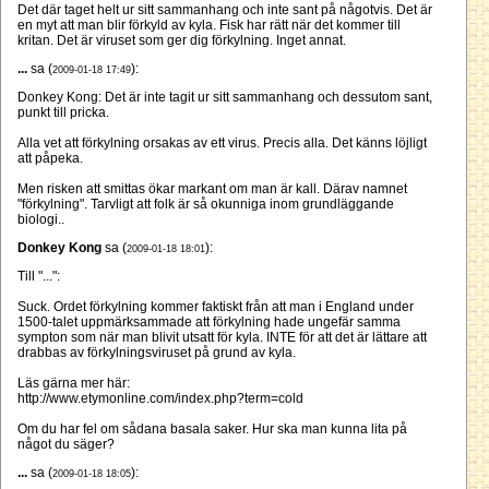
Det där taget helt ur sitt sammanhang och inte sant på någotvis. Det är
en myt att man blir förkyld av kyla. Fisk har rätt när det kommer till
kritan. Det är viruset som ger dig förkylning. Inget annat.
...
sa (
):
2009-01-18 17:49
Donkey Kong: Det är inte tagit ur sitt sammanhang och dessutom sant,
punkt till pricka.
Alla vet att förkylning orsakas av ett virus. Precis alla. Det känns löjligt
att påpeka.
Men risken att smittas ökar markant om man är kall. Därav namnet
"förkylning". Tarvligt att folk är så okunniga inom grundläggande
biologi..
Donkey Kong
sa (
):
2009-01-18 18:01
Till "...":
Suck. Ordet förkylning kommer faktiskt från att man i England under
1500-talet uppmärksammade att förkylning hade ungefär samma
sympton som när man blivit utsatt för kyla. INTE för att det är lättare att
drabbas av förkylningsviruset på grund av kyla.
Läs gärna mer här:
http://www.etymonline.com/index.php?term=cold
Om du har fel om sådana basala saker. Hur ska man kunna lita på
något du säger?
...
sa (
):
2009-01-18 18:05