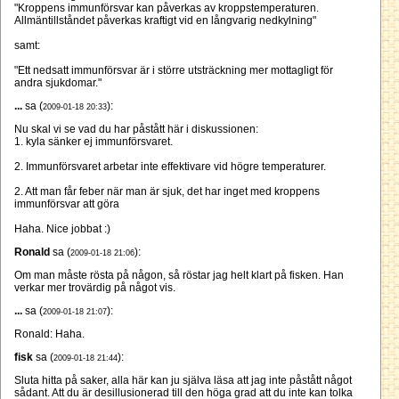
"Kroppens immunförsvar kan påverkas av kroppstemperaturen.
Allmäntillståndet påverkas kraftigt vid en långvarig nedkylning"
samt:
"Ett nedsatt immunförsvar är i större utsträckning mer mottagligt för
andra sjukdomar."
...
sa (
):
2009-01-18 20:33
Nu skal vi se vad du har påstått här i diskussionen:
1. kyla sänker ej immunförsvaret.
2. Immunförsvaret arbetar inte effektivare vid högre temperaturer.
2. Att man får feber när man är sjuk, det har inget med kroppens
immunförsvar att göra
Haha. Nice jobbat :)
Ronald
sa (
):
2009-01-18 21:06
Om man måste rösta på någon, så röstar jag helt klart på fisken. Han
verkar mer trovärdig på något vis.
...
sa (
):
2009-01-18 21:07
Ronald: Haha.
fisk
sa (
):
2009-01-18 21:44
Sluta hitta på saker, alla här kan ju själva läsa att jag inte påstått något
sådant. Att du är desillusionerad till den höga grad att du inte kan tolka