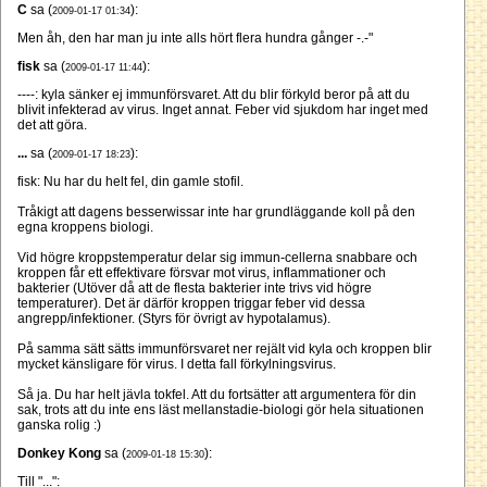
C
sa (
):
2009-01-17 01:34
Men åh, den har man ju inte alls hört flera hundra gånger -.-"
fisk
sa (
):
2009-01-17 11:44
----: kyla sänker ej immunförsvaret. Att du blir förkyld beror på att du
blivit infekterad av virus. Inget annat. Feber vid sjukdom har inget med
det att göra.
...
sa (
):
2009-01-17 18:23
fisk: Nu har du helt fel, din gamle stofil.
Tråkigt att dagens besserwissar inte har grundläggande koll på den
egna kroppens biologi.
Vid högre kroppstemperatur delar sig immun-cellerna snabbare och
kroppen får ett effektivare försvar mot virus, inflammationer och
bakterier (Utöver då att de flesta bakterier inte trivs vid högre
temperaturer). Det är därför kroppen triggar feber vid dessa
angrepp/infektioner. (Styrs för övrigt av hypotalamus).
På samma sätt sätts immunförsvaret ner rejält vid kyla och kroppen blir
mycket känsligare för virus. I detta fall förkylningsvirus.
Så ja. Du har helt jävla tokfel. Att du fortsätter att argumentera för din
sak, trots att du inte ens läst mellanstadie-biologi gör hela situationen
ganska rolig :)
Donkey Kong
sa (
):
2009-01-18 15:30
Till "...":