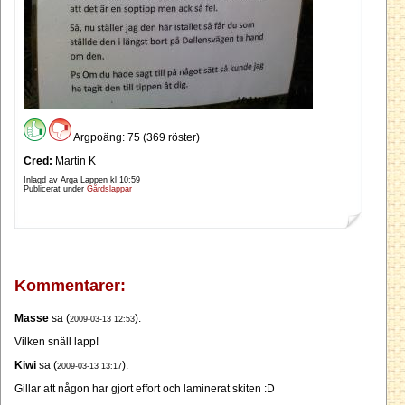
Argpoäng: 75 (369 röster)
Cred:
Martin K
Inlagd av Arga Lappen kl
10:59
Publicerat under
Gårdslappar
Kommentarer:
Masse
sa (
):
2009-03-13 12:53
Vilken snäll lapp!
Kiwi
sa (
):
2009-03-13 13:17
Gillar att någon har gjort effort och laminerat skiten :D