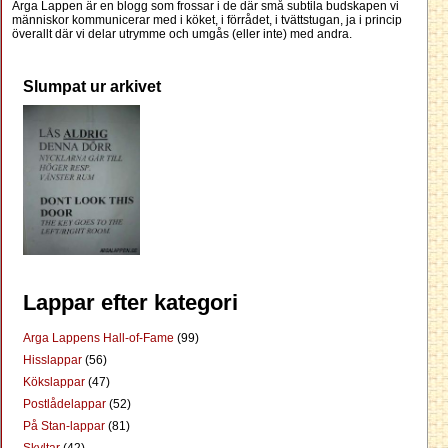
Arga Lappen är en blogg som frossar i de där små subtila budskapen vi
människor kommunicerar med i köket, i förrådet, i tvättstugan, ja i princip
överallt där vi delar utrymme och umgås (eller inte) med andra.
Slumpat ur arkivet
Lappar efter kategori
Arga Lappens Hall-of-Fame
(99)
Hisslappar
(56)
Kökslappar
(47)
Postlådelappar
(52)
På Stan-lappar
(81)