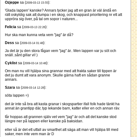
Ozjeppe
sa (
):
2009-03-13 15:55
'Glada lappen' kanske? Annars tycker jag att en gran är väl ändå en
rätt oskyldig sak att dumpa i en skog, och knappast prioritering nr ett att
uppröra sig över, på tal om sopor i naturen...
Felicia
sa (
):
2009-03-13 22:26
Hur ska man kunna veta vem "jag" är då?
Dess
sa (
):
2009-03-14 01:48
Ja det är ju den stora fågan vem "jag" är.. Men lappen var ju söt och
snäll..sånt gillar vi! )
Cyklist
sa (
):
2009-03-14 10:48
Om man nu vill hjälpa sina grannar med att frakta saker till tippen är
det ju dumt att vara anonym. Skulle gärna haft en sådan granne
annars.
Szara
sa (
):
2009-03-14 12:28
söta lappen =)
det är inte så bra att kasta granar i skogspartier ifall folk hade tänkt ha
annat än grantipp där, typ lekande barn, katter eller en och annan räv.
får hoppas att grannen själv vet vem "jag" är och att det kanske stod
längre ner på lappen eller kanske på baksidan.
eller så är det ett utfall av smarthet att säga att man vill hjälpa till med
saker, men inte vem man är D