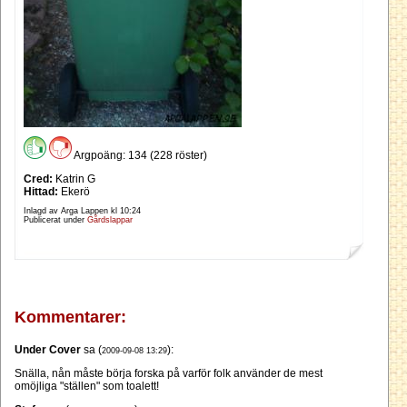
Argpoäng: 134 (228 röster)
Cred:
Katrin G
Hittad:
Ekerö
Inlagd av Arga Lappen kl
10:24
Publicerat under
Gårdslappar
Kommentarer:
Under Cover
sa (
):
2009-09-08 13:29
Snälla, nån måste börja forska på varför folk använder de mest
omöjliga "ställen" som toalett!