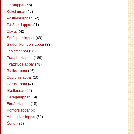
Hisslappar
(56)
Kökslappar
(47)
Postlådelappar
(52)
På Stan-lappar
(81)
Skyltar
(42)
Språkpolislappar
(48)
Studentkorridorslappar
(33)
Toalettlappar
(58)
Trapphuslappar
(189)
Tvättstugelappar
(78)
Butikslappar
(46)
Soprumslappar
(10)
Gårdslappar
(41)
Skollappar
(21)
Garagelappar
(39)
Förrådslappar
(15)
Kontorslappar
(4)
Arbetsplatslappar
(51)
Övrigt
(86)