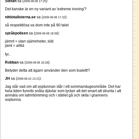
Stefan
sa (
):
2009-09-08 17:25
Det kanske är en ny variant av 'extreme ironing'?
nittiotalisterna.se
sa (
):
2009-09-08 17:32
så respektlösa va dom inte på 90 talet
språkpolisen
sa (
):
2009-09-08 18:09
jämnt = utan ojämnheter, slät
jämt = alltid
fyi..
Robban
sa (
):
2009-09-08 18:28
Betyder detta att ägarn använder den som toalett!?
JH
sa (
):
2009-09-10 13:21
Jag slår vad om att soptunnan står i ett sommarstugeområde. Det har
hela tiden funnits snåla djävlar som tycker att det smart att strunta i att
anmäla om latrintömming och i stället gå och skita i grannens
soptunna.