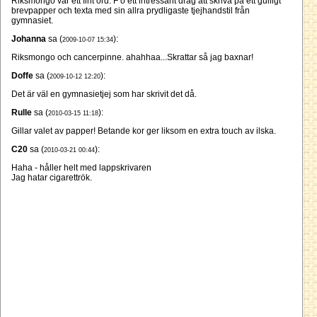
Riksmongo var ett fint ord. F ö ett intressant drag att skriva på ett gulligt
brevpapper och texta med sin allra prydligaste tjejhandstil från
gymnasiet.
Johanna
sa (
):
2009-10-07 15:34
Riksmongo och cancerpinne. ahahhaa...Skrattar så jag baxnar!
Doffe
sa (
):
2009-10-12 12:20
Det är väl en gymnasietjej som har skrivit det då.
Rulle
sa (
):
2010-03-15 11:18
Gillar valet av papper! Betande kor ger liksom en extra touch av ilska.
C20
sa (
):
2010-03-21 00:44
Haha - håller helt med lappskrivaren
Jag hatar cigarettrök.