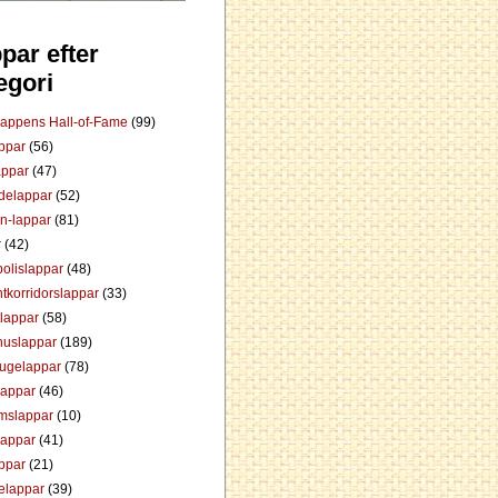
par efter
egori
Lappens Hall-of-Fame
(99)
appar
(56)
appar
(47)
ådelappar
(52)
an-lappar
(81)
r
(42)
olislappar
(48)
tkorridorslappar
(33)
tlappar
(58)
huslappar
(189)
tugelappar
(78)
lappar
(46)
mslappar
(10)
lappar
(41)
appar
(21)
elappar
(39)