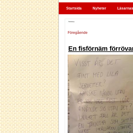
Startsida
Nyheter
Läsarnas 
Föregående
En fisförnäm förröva