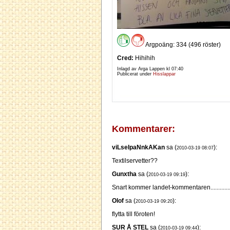
Argpoäng: 334 (496 röster)
Cred:
Hihihih
Inlagd av Arga Lappen kl
07:40
Publicerat under
Hisslappar
Kommentarer:
viLseIpaNnkAKan
sa (
):
2010-03-19 08:07
Textilservetter??
Gunxtha
sa (
):
2010-03-19 09:19
Snart kommer landet-kommentaren............
Olof
sa (
):
2010-03-19 09:20
flytta till föroten!
SUR Å STEL
sa (
):
2010-03-19 09:44