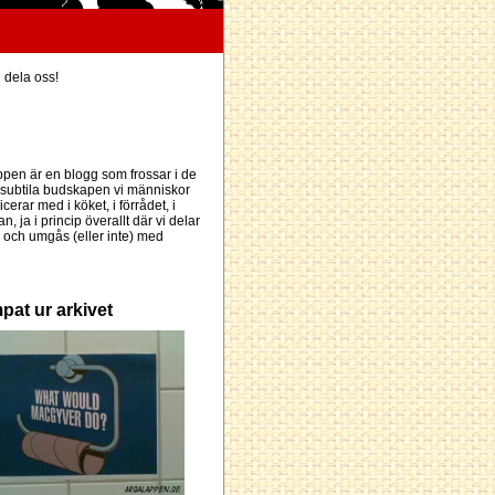
h dela oss!
pen är en blogg som frossar i de
subtila budskapen vi människor
erar med i köket, i förrådet, i
an, ja i princip överallt där vi delar
och umgås (eller inte) med
pat ur arkivet