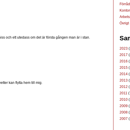
Förrå
Konto
Arbets
Övrigt
Sam
n hiss och ett utedass om det är första gången man är i stan.
2023
(
2017
(
2016
(
2015
(
2014
(
2013
(
etter kan flytta hem till mig.
2012
(
2011
(
2010
(
2009
(
2008
(
2007
(