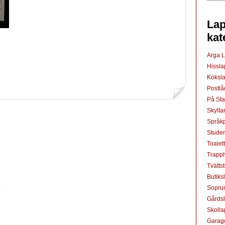
Lap
kat
Arga 
Hissl
Köksl
Postl
På St
Skylta
Språkp
Studen
Toalet
Trapp
Tvätts
Butiks
.
Sopru
Gårds
Skoll
Garag