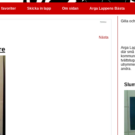
favoriter
Skicka in lapp
Om sidan
Arga Lappens Bästa
Gilla oc
Nästa
Arga Lap
re
där små 
kommunic
tvättstug
utrymme 
andra.
Slum