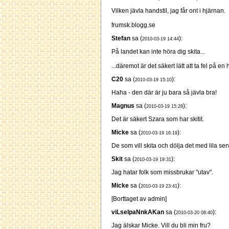
Vilken jävla handstil, jag får ont i hjärnan.
frumsk.blogg.se
Stefan
sa (
):
2010-03-19 14:44
På landet kan inte höra dig skita...
...däremot är det säkert lätt att ta fel på e
C20
sa (
):
2010-03-19 15:10
Haha - den där är ju bara så jävla bra!
Magnus
sa (
):
2010-03-19 15:28
Det är säkert Szara som har skitit.
Micke
sa (
):
2010-03-19 16:19
De som vill skita och dölja det med lila serv
Skit
sa (
):
2010-03-19 19:31
Jag hatar folk som missbrukar "utav".
Micke
sa (
):
2010-03-19 23:41
[Borttaget av admin]
viLseIpaNnkAKan
sa (
):
2010-03-20 08:40
Jag älskar Micke. Vill du bli min fru?