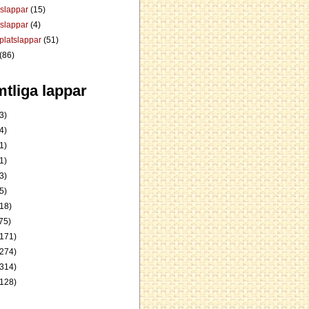
dslappar
(15)
rslappar
(4)
platslappar
(51)
(86)
tliga lappar
3)
4)
1)
1)
3)
5)
18)
75)
171)
274)
314)
128)