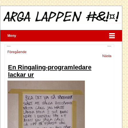
Meny
Föregående
Nästa
En Ringaling-programledare
lackar ur