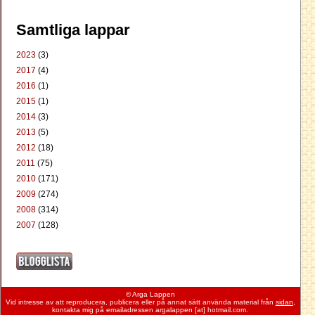
Samtliga lappar
2023
(3)
2017
(4)
2016
(1)
2015
(1)
2014
(3)
2013
(5)
2012
(18)
2011
(75)
2010
(171)
2009
(274)
2008
(314)
2007
(128)
© Arga Lappen
Vid intresse av att reproducera, publicera eller på annat sätt använda material från
sidan
,
kontakta mig på emailadressen argalappen [at] hotmail.com.