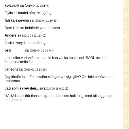
kolabalik
sa (
):
2010-04-20 19:14
Flytta till landet nån j*vla gång!
falska sweydia
sa (
):
2010-04-21 19:45
Dem kanske behövde vädra hissen
Anders
sa (
):
2010-04-22 13:40
falska sweydia är tonåring.
peti_ _ _ _ _
sa (
):
2010-04-30 08:44
arsel eller variantformen arsle kan väcka anstöt enl. SAOL och bör
föredras i detta fall
jiansonz
sa (
):
2010-09-14 13:19
Jag förstår inte. En hissdörr stänger väl sig själv? Om inte behöver den
repareras.
Jag som skrev den...
sa (
):
2010-09-18 09:31
HAHA kul att där finns en granne här som haft roligt med att lägga upp
den:)hmmm