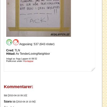
Argpoäng: 537 (643 röster)
Cred:
TLN
Hittad:
Av TenderLovingNeighbor
Inlagd av Arga Lappen kl
08:52
Publicerat under
Hisslappar
Kommentarer:
sa (
):
2010-04-16 09:10
Szara
sa (
):
2010-04-16 10:56