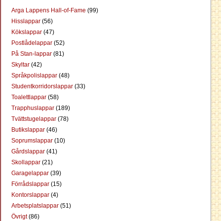
Arga Lappens Hall-of-Fame
(99)
Hisslappar
(56)
Kökslappar
(47)
Postlådelappar
(52)
På Stan-lappar
(81)
Skyltar
(42)
Språkpolislappar
(48)
Studentkorridorslappar
(33)
Toalettlappar
(58)
Trapphuslappar
(189)
Tvättstugelappar
(78)
Butikslappar
(46)
Soprumslappar
(10)
Gårdslappar
(41)
Skollappar
(21)
Garagelappar
(39)
Förrådslappar
(15)
Kontorslappar
(4)
Arbetsplatslappar
(51)
Övrigt
(86)