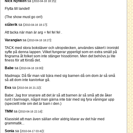
Nick Nyfiken
sa (
):
2010-04-16 18:15
Flytta till landet!
(The show must go on!)
stålerik
sa (
):
2010-04-16 18:17
Att tacka när man är arg = fel fel fel .
Varangian
sa (
):
2010-04-16 18:27
TACK med stora bokstäver och utropstecken, användes säkert i ironiskt
syfte på denna lappen. Vilket fungerar ypperligt som en extra smäll på
fingrarna åt folket som inte stänger hissdörren. Men det behövs ju lite
finess för att förstå det.
Babe
sa (
):
2010-04-16 19:00
Madmaja: Då får man väl bära med sig barnen då om dom är så små
så att dom inte kan/orkar gå.
Eva
sa (
):
2010-04-16 21:22
Babe: Jag tror snarare att det är så att barnen är så små att de åker
runt i barnvagn, något man gärna inte bär med sig fyra våningar upp
(speciellt inte om det är barn i den.)
TMM
sa (
):
2010-04-16 22:14
Klassiskt att man även sällan eller aldrig klarar av det här med
grammatik...
Sonia
sa (
):
2010-04-17 03:42