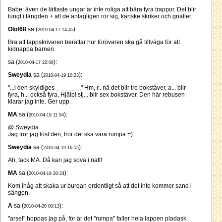
Babe: även de lättaste ungar är inte roliga att bära fyra trappor. Det blir
tungt i längden + att de antagligen rör sig, kanske skriker och gnäller.
Olof68
sa (
):
2010-04-17 14:45
Bra att lappskrivaren berättar hur förövaren ska gå tillväga för att
kidnappa barnen.
sa (
):
2010-04-17 22:08
Sweydia
sa (
):
2010-04-19 10:23
"...i den skyldiges _ _ _ _ _." Hm, r.. nä det blir tre bokstäver, a... blir
fyra, h... också fyra. Hjälp! stj... blir sex bokstäver. Den här rebusen
klarar jag inte. Ger upp.
MA
sa (
):
2010-04-19 11:54
@:Sweydia
Jag tror jag löst den, tror det ska vara rumpa =)
Sweydia
sa (
):
2010-04-19 16:55
Ah, tack MA. Då kan jag sova i natt!
MA
sa (
):
2010-04-19 20:24
Kom ihåg att skaka ur burqan ordentligt så att det inte kommer sand i
sängen.
A
sa (
):
2010-04-20 00:13
"arsel" hoppas jag på, för är det "rumpa" faller hela lappen pladask.