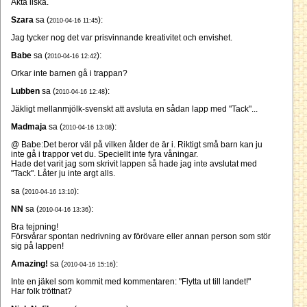
Äkta ilska.
Szara
sa (
):
2010-04-16 11:45
Jag tycker nog det var prisvinnande kreativitet och envishet.
Babe
sa (
):
2010-04-16 12:42
Orkar inte barnen gå i trappan?
Lubben
sa (
):
2010-04-16 12:48
Jäkligt mellanmjölk-svenskt att avsluta en sådan lapp med "Tack"...
Madmaja
sa (
):
2010-04-16 13:08
@ Babe:Det beror väl på vilken ålder de är i. Riktigt små barn kan ju
inte gå i trappor vet du. Speciellt inte fyra våningar.
Hade det varit jag som skrivit lappen så hade jag inte avslutat med
"Tack". Låter ju inte argt alls.
sa (
):
2010-04-16 13:10
NN
sa (
):
2010-04-16 13:36
Bra tejpning!
Försvårar spontan nedrivning av förövare eller annan person som stör
sig på lappen!
Amazing!
sa (
):
2010-04-16 15:16
Inte en jäkel som kommit med kommentaren: "Flytta ut till landet!"
Har folk tröttnat?