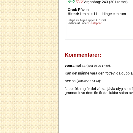
Argpoäng: 243 (301 röster)
Cred:
Räven
Hittad:
I en hiss i Huddinge centrum
Inlagd av Arga Lappen kl
15:49
Publicerat under
Hisslappar
Kommentarer:
vonramel
sa (
):
2011-03-30 17:50
Kan det månne vara den "otrevliga gubbjävel
sce
sa (
):
2011-04-10 14:24
Japp rökning är det värsta jävla otyg som 
grannar lr va dom än är det luktar satan av