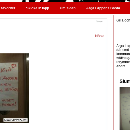
favoriter
Skicka in lapp
Om sidan
Arga Lappens Bästa
Gilla oc
Nästa
Arga Lap
där små 
kommunic
tvättstug
utrymme 
andra.
Slum