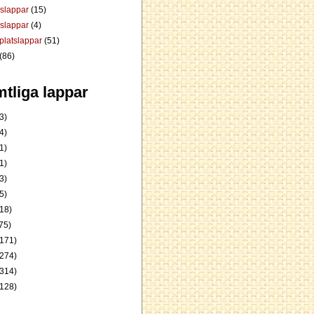
dslappar
(15)
rslappar
(4)
platslappar
(51)
(86)
tliga lappar
3)
4)
1)
1)
3)
5)
18)
75)
171)
274)
314)
128)