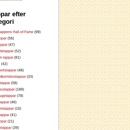
par efter
egori
Lappens Hall-of-Fame
(99)
appar
(56)
appar
(47)
ådelappar
(52)
an-lappar
(81)
r
(42)
olislappar
(48)
tkorridorslappar
(33)
tlappar
(58)
huslappar
(189)
tugelappar
(78)
lappar
(46)
mslappar
(10)
lappar
(41)
appar
(21)
elappar
(39)