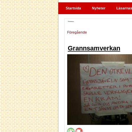
Startsida
Nyheter
Läsarnas 
Föregående
Grannsamverkan