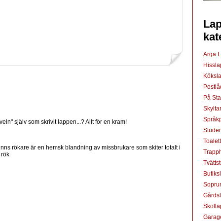
Lap
kat
Arga 
Hissl
Köksl
Postl
På St
Skylta
Språkp
n" själv som skrivit lappen...? Allt för en kram!
Studen
Toalet
finns rökare är en hemsk blandning av missbrukare som skiter totalt i
Trapp
 rök
Tvätts
Butiks
Sopru
Gårds
Skoll
Garag