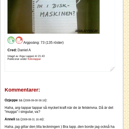
Argpoäng: 73 (135 röster)
Cred:
Daniel A
Inlagd av Arga Lappen kl
21:43
Publicerat under
Kökslappar
Kommentarer:
Ozjeppe
sa (
):
2008-09-09 09:16
Haha, arg-lappar tappar så mycket kraft när de är felskrivna. Då är det
"mugga" i singular, va?
Anneli
sa (
):
2009-08-31 16:49
Haha..jag gillar den lilla teckningen ) Bra lapp..den borde jag också ha