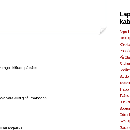
Lap
kat
Arga 
Hissl
Köksl
Postl
På St
Skylta
r engelsklärare på nätet.
Språkp
Studen
Toalet
Trapp
Tvätts
måste vara duktig på Photoshop.
Butiks
Sopru
Gårds
Skoll
Garag
 usel engelska.