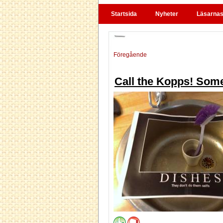
Startsida
Nyheter
Läsarnas 
Föregående
Call the Kopps! Some