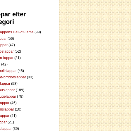
par efter
egori
Lappens Hall-of-Fame
(99)
appar
(56)
appar
(47)
ådelappar
(52)
an-lappar
(81)
r
(42)
olislappar
(48)
tkorridorslappar
(33)
tlappar
(58)
huslappar
(189)
tugelappar
(78)
lappar
(46)
mslappar
(10)
lappar
(41)
appar
(21)
elappar
(39)