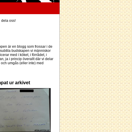
h dela oss!
pen är en blogg som frossar i de
subtila budskapen vi människor
erar med i köket, i förrådet, i
an, ja i princip överallt där vi delar
och umgås (eller inte) med
pat ur arkivet