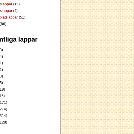
dslappar
(15)
rslappar
(4)
platslappar
(51)
(86)
tliga lappar
3)
4)
1)
1)
3)
5)
18)
75)
171)
274)
314)
128)