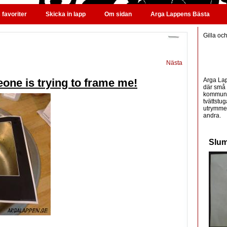
favoriter
Skicka in lapp
Om sidan
Arga Lappens Bästa
Gilla oc
Nästa
Arga Lap
one is trying to frame me!
där små 
kommunic
tvättstug
utrymme 
andra.
Slum