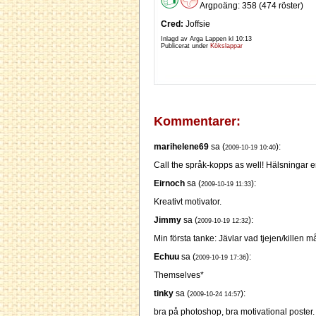
Argpoäng: 358 (474 röster)
Cred:
Joffsie
Inlagd av Arga Lappen kl
10:13
Publicerat under
Kökslappar
Kommentarer:
marihelene69
sa (
):
2009-10-19 10:40
Call the språk-kopps as well! Hälsningar e
Eirnoch
sa (
):
2009-10-19 11:33
Kreativt motivator.
Jimmy
sa (
):
2009-10-19 12:32
Min första tanke: Jävlar vad tjejen/killen 
Echuu
sa (
):
2009-10-19 17:36
Themselves*
tinky
sa (
):
2009-10-24 14:57
bra på photoshop, bra motivational poster.