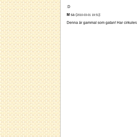
:D
M
sa (
):
2010-03-01 19:51
Denna är gammal som gatan! Har cirkulerat p