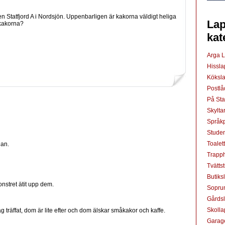
en Statfjord A i Nordsjön. Uppenbarligen är kakorna väldigt heliga
Lap
 kakorna?
kat
Arga 
Hissl
Köksl
Postl
På St
Skylta
Språkp
Studen
Toalet
lan.
Trapp
Tvätts
Butiks
stret ätit upp dem.
Sopru
Gårds
Skoll
ag träffat, dom är lite efter och dom älskar småkakor och kaffe.
Garag