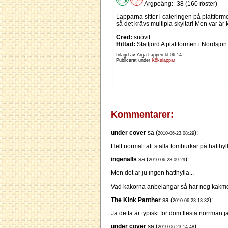
Argpoäng: -38 (160 röster)
Lapparna sitter i cateringen på plattform
så det krävs multipla skyltar! Men var är
Cred:
snövit
Hittad:
Statfjord A plattformen i Nordsjön
Inlagd av Arga Lappen kl
06:14
Publicerat under
Kökslappar
Kommentarer:
under cover
sa (
):
2010-06-23 08:29
Helt normalt att ställa tomburkar på hatthyl
ingenalls
sa (
):
2010-06-23 09:29
Men det är ju ingen hatthylla...
Vad kakorna anbelangar så har nog kakmon
The Kink Panther
sa (
):
2010-06-23 13:32
Ja detta är typiskt för dom flesta norrmän j
under cover
sa (
):
2010-06-23 14:48