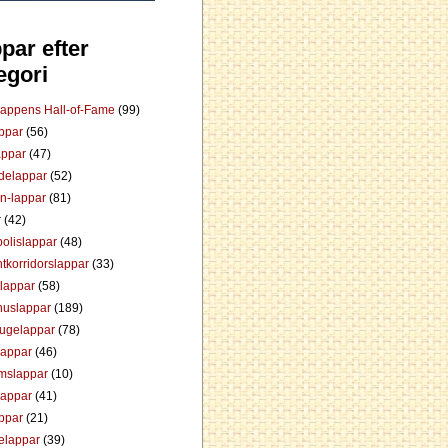
par efter
egori
Lappens Hall-of-Fame
(99)
appar
(56)
appar
(47)
ådelappar
(52)
an-lappar
(81)
r
(42)
olislappar
(48)
tkorridorslappar
(33)
tlappar
(58)
huslappar
(189)
tugelappar
(78)
lappar
(46)
mslappar
(10)
lappar
(41)
appar
(21)
elappar
(39)