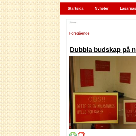
Startsida
Nyheter
Läsarnas 
Föregående
Dubbla budskap på n