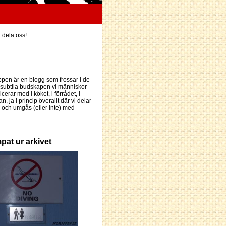
h dela oss!
pen är en blogg som frossar i de
subtila budskapen vi människor
erar med i köket, i förrådet, i
an, ja i princip överallt där vi delar
och umgås (eller inte) med
pat ur arkivet