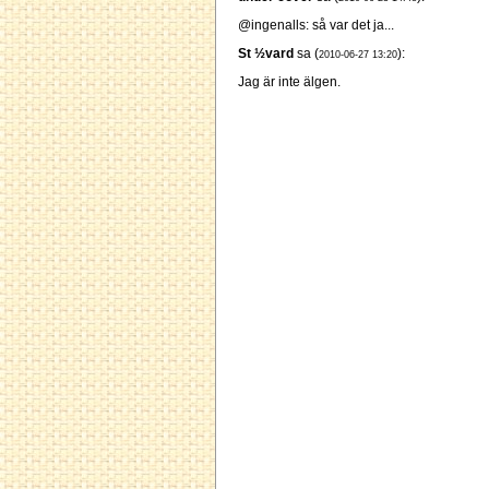
@ingenalls: så var det ja...
St ½vard
sa (
):
2010-06-27 13:20
Jag är inte älgen.