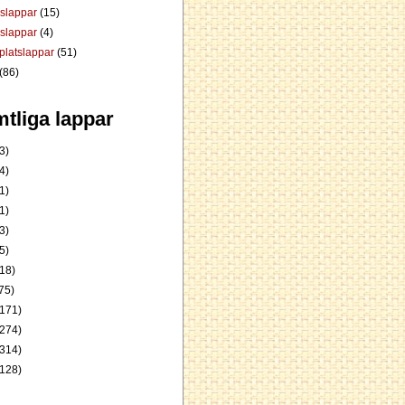
dslappar
(15)
rslappar
(4)
platslappar
(51)
(86)
tliga lappar
3)
4)
1)
1)
3)
5)
18)
75)
171)
274)
314)
128)