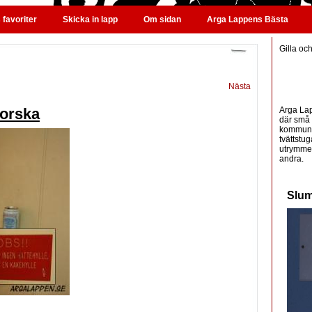
favoriter
Skicka in lapp
Om sidan
Arga Lappens Bästa
Gilla oc
Nästa
Arga Lap
orska
där små 
kommunic
tvättstug
utrymme 
andra.
Slum