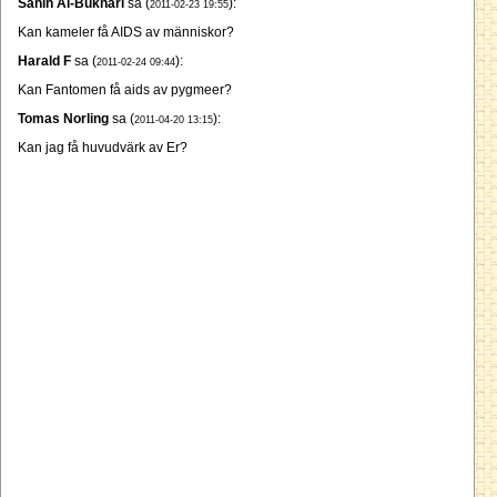
Sahih Al-Bukhari
sa (
):
2011-02-23 19:55
Kan kameler få AIDS av människor?
Harald F
sa (
):
2011-02-24 09:44
Kan Fantomen få aids av pygmeer?
Tomas Norling
sa (
):
2011-04-20 13:15
Kan jag få huvudvärk av Er?