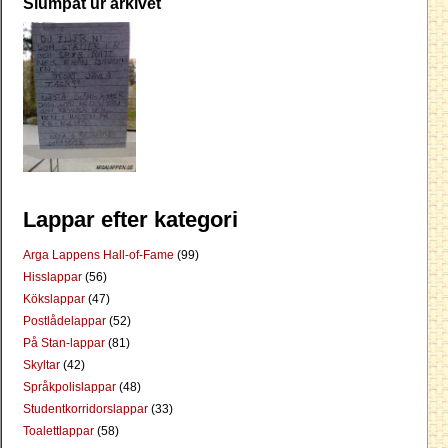
Slumpat ur arkivet
Lappar efter kategori
Arga Lappens Hall-of-Fame
(99)
Hisslappar
(56)
Kökslappar
(47)
Postlådelappar
(52)
På Stan-lappar
(81)
Skyltar
(42)
Språkpolislappar
(48)
Studentkorridorslappar
(33)
Toalettlappar
(58)