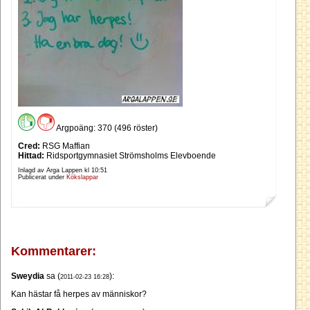
Argpoäng: 370 (496 röster)
Cred:
RSG Maffian
Hittad:
Ridsportgymnasiet Strömsholms Elevboende
Inlagd av Arga Lappen kl
10:51
Publicerat under
Kökslappar
Kommentarer:
Sweydia
sa (
):
2011-02-23 16:28
Kan hästar få herpes av människor?