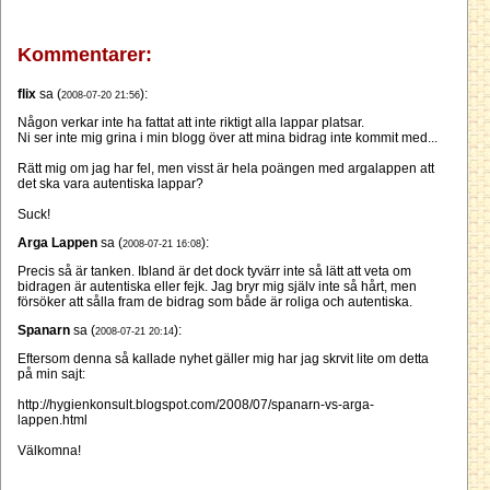
Kommentarer:
flix
sa (
):
2008-07-20 21:56
Någon verkar inte ha fattat att inte riktigt alla lappar platsar.
Ni ser inte mig grina i min blogg över att mina bidrag inte kommit med...
Rätt mig om jag har fel, men visst är hela poängen med argalappen att
det ska vara autentiska lappar?
Suck!
Arga Lappen
sa (
):
2008-07-21 16:08
Precis så är tanken. Ibland är det dock tyvärr inte så lätt att veta om
bidragen är autentiska eller fejk. Jag bryr mig själv inte så hårt, men
försöker att sålla fram de bidrag som både är roliga och autentiska.
Spanarn
sa (
):
2008-07-21 20:14
Eftersom denna så kallade nyhet gäller mig har jag skrvit lite om detta
på min sajt:
http://hygienkonsult.blogspot.com/2008/07/spanarn-vs-arga-
lappen.html
Välkomna!