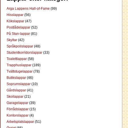
Arga Lappens Hall-of-Fame
(99)
Hisslappar
(56)
Kökslappar
(47)
Postlådelappar
(52)
På Stan-lappar
(81)
Skyltar
(42)
Språkpolislappar
(48)
Studentkorridorslappar
(33)
Toalettlappar
(58)
Trapphuslappar
(189)
Tvättstugelappar
(78)
Butikslappar
(46)
Soprumslappar
(10)
Gårdslappar
(41)
Skollappar
(21)
Garagelappar
(39)
Förrådslappar
(15)
Kontorslappar
(4)
Arbetsplatslappar
(51)