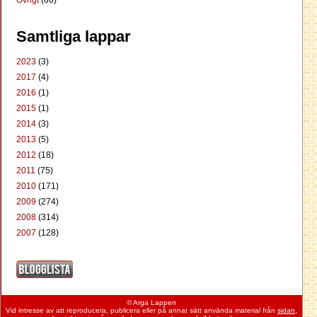
Övrigt
(86)
Samtliga lappar
2023
(3)
2017
(4)
2016
(1)
2015
(1)
2014
(3)
2013
(5)
2012
(18)
2011
(75)
2010
(171)
2009
(274)
2008
(314)
2007
(128)
© Arga Lappen
Vid intresse av att reproducera, publicera eller på annat sätt använda material från
sidan
,