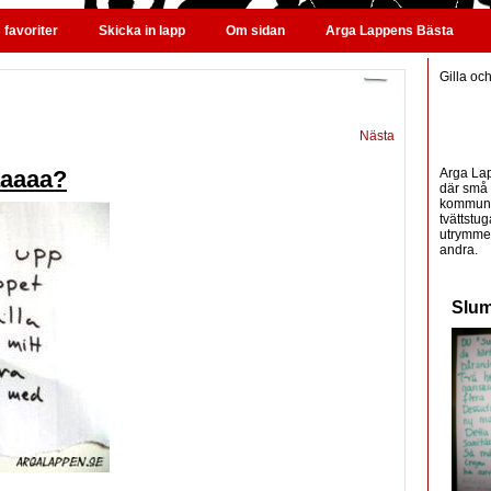
favoriter
Skicka in lapp
Om sidan
Arga Lappens Bästa
Gilla oc
Nästa
Arga Lap
aaaaa?
där små 
kommunic
tvättstug
utrymme 
andra.
Slum