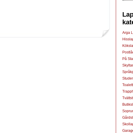
Lap
kat
Arga 
Hissl
Köksl
Postl
På St
Skylta
Språkp
Studen
Toalet
Trapp
Tvätts
Butiks
Sopru
Gårds
Skoll
Garag