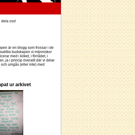
h dela oss!
pen är en blogg som frossar i de
subtila budskapen vi människor
erar med i köket, i förrådet, i
an, ja i princip överallt där vi delar
och umgås (eller inte) med
pat ur arkivet