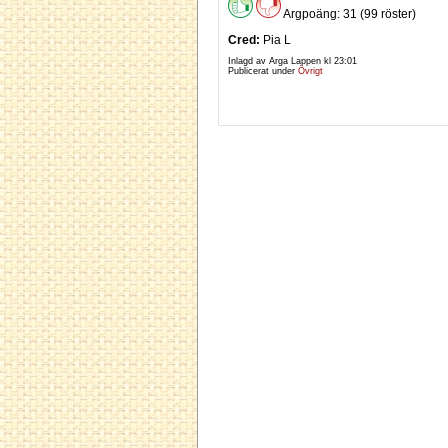
Argpoäng: 31 (99 röster)
Cred:
Pia L
Inlagd av Arga Lappen kl
23:01
Publicerat under
Övrigt