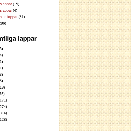
dslappar
(15)
rslappar
(4)
platslappar
(51)
(86)
tliga lappar
3)
4)
1)
1)
3)
5)
18)
75)
171)
274)
314)
128)