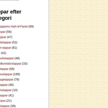
par efter
egori
Lappens Hall-of-Fame
(99)
appar
(56)
appar
(47)
ådelappar
(52)
an-lappar
(81)
r
(42)
olislappar
(48)
tkorridorslappar
(33)
tlappar
(58)
huslappar
(189)
tugelappar
(78)
lappar
(46)
mslappar
(10)
lappar
(41)
appar
(21)
elappar
(39)