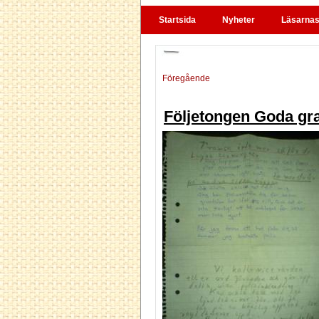
Startsida
Nyheter
Läsarnas 
Föregående
Följetongen Goda gra