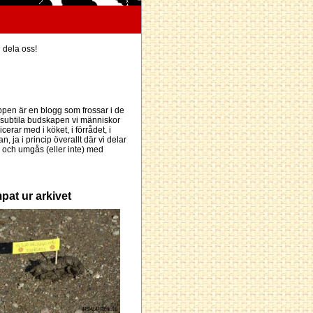
h dela oss!
pen är en blogg som frossar i de
subtila budskapen vi människor
erar med i köket, i förrådet, i
an, ja i princip överallt där vi delar
och umgås (eller inte) med
pat ur arkivet