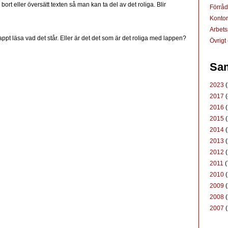
ort eller översätt texten så man kan ta del av det roliga. Blir
Förrå
Konto
Arbets
ppt läsa vad det står. Eller är det det som är det roliga med lappen?
Övrigt
Sam
2023
(
2017
(
2016
(
2015
(
2014
(
2013
(
2012
(
2011
(
2010
(
2009
(
2008
(
2007
(