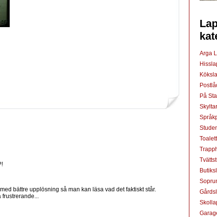
Lap
kat
Arga 
Hissl
Köksl
Postl
På St
Skylta
Språkp
Studen
Toalet
Trapp
Tvätts
?!
Butiks
Sopru
 med bättre upplösning så man kan läsa vad det faktiskt står.
Gårds
 frustrerande...
Skoll
Garag