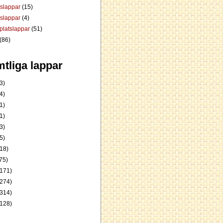
dslappar
(15)
rslappar
(4)
platslappar
(51)
(86)
tliga lappar
3)
4)
1)
1)
3)
5)
18)
75)
171)
274)
314)
128)