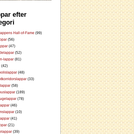
par efter
egori
Lappens Hall-of-Fame
(99)
appar
(56)
appar
(47)
ådelappar
(52)
an-lappar
(81)
r
(42)
olislappar
(48)
tkorridorslappar
(33)
tlappar
(58)
huslappar
(189)
tugelappar
(78)
lappar
(46)
mslappar
(10)
lappar
(41)
appar
(21)
elappar
(39)