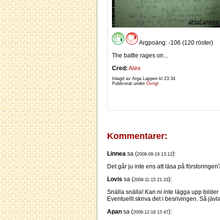
Argpoäng: -106 (120 röster)
The battle rages on...
Cred:
Alex
Inlagd av Arga Lappen kl
23:34
Publicerat under
Övrigt
Kommentarer:
Linnea
sa (
):
2008-09-19 13:12
Det går ju inte ens att läsa på förstoringen
Lovis
sa (
):
2008-11-15 21:33
Snälla snälla! Kan ni inte lägga upp bilder
Eventuellt skriva det i besrivingen. Så jävla
Apan
sa (
):
2008-12-18 15:47