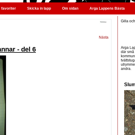
favoriter
Skicka in lapp
Om sidan
Arga Lappens Bästa
Gilla oc
Nästa
Arga Lap
nnar - del 6
där små 
kommunic
tvättstug
utrymme 
andra.
Slum