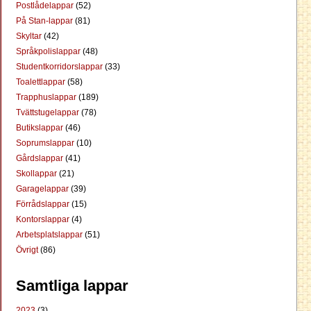
Postlådelappar
(52)
På Stan-lappar
(81)
Skyltar
(42)
Språkpolislappar
(48)
Studentkorridorslappar
(33)
Toalettlappar
(58)
Trapphuslappar
(189)
Tvättstugelappar
(78)
Butikslappar
(46)
Soprumslappar
(10)
Gårdslappar
(41)
Skollappar
(21)
Garagelappar
(39)
Förrådslappar
(15)
Kontorslappar
(4)
Arbetsplatslappar
(51)
Övrigt
(86)
Samtliga lappar
2023
(3)