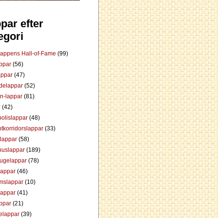
par efter
egori
Lappens Hall-of-Fame
(99)
appar
(56)
appar
(47)
ådelappar
(52)
an-lappar
(81)
r
(42)
olislappar
(48)
tkorridorslappar
(33)
tlappar
(58)
huslappar
(189)
tugelappar
(78)
lappar
(46)
mslappar
(10)
lappar
(41)
appar
(21)
elappar
(39)