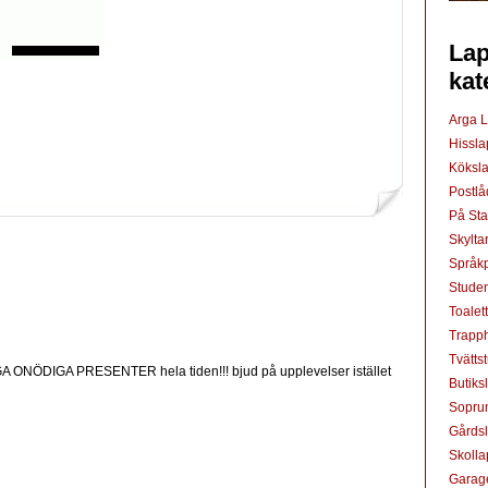
Lap
kat
Arga 
Hissl
Köksl
Postl
På St
Skylta
Språkp
Studen
Toalet
Trapp
Tvätts
ÖDIGA PRESENTER hela tiden!!! bjud på upplevelser istället
Butiks
Sopru
Gårds
Skoll
Garag