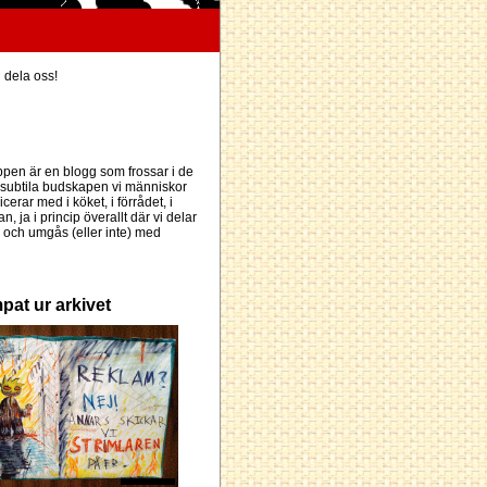
h dela oss!
pen är en blogg som frossar i de
subtila budskapen vi människor
erar med i köket, i förrådet, i
an, ja i princip överallt där vi delar
och umgås (eller inte) med
pat ur arkivet