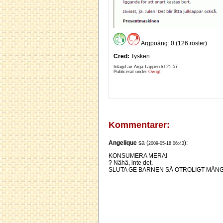
Argpoäng: 0 (126 röster)
Cred:
Tysken
Inlagd av Arga Lappen kl
21:57
Publicerat under
Övrigt
Kommentarer:
Angelique
sa (
):
2009-05-18 06:43
KONSUMERA MERA!
? Nähä, inte det.
SLUTA GE BARNEN SÅ OTROLIGT MÅNGA ON