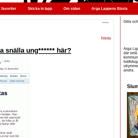
favoriter
Skicka in lapp
Om sidan
Arga Lappens Bästa
Gilla oc
Nästa
Arga Lap
a snälla ung****** här?
där små 
kommunic
tvättstug
utrymme 
andra.
Slum