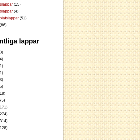
dslappar
(15)
rslappar
(4)
platslappar
(51)
(86)
tliga lappar
3)
4)
1)
1)
3)
5)
18)
75)
171)
274)
314)
128)