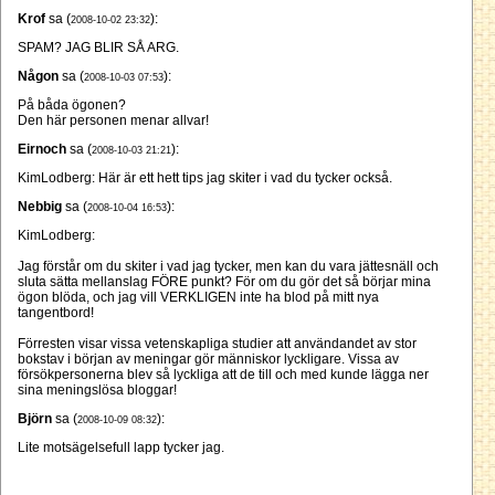
Krof
sa (
):
2008-10-02 23:32
SPAM? JAG BLIR SÅ ARG.
Någon
sa (
):
2008-10-03 07:53
På båda ögonen?
Den här personen menar allvar!
Eirnoch
sa (
):
2008-10-03 21:21
KimLodberg: Här är ett hett tips jag skiter i vad du tycker också.
Nebbig
sa (
):
2008-10-04 16:53
KimLodberg:
Jag förstår om du skiter i vad jag tycker, men kan du vara jättesnäll och
sluta sätta mellanslag FÖRE punkt? För om du gör det så börjar mina
ögon blöda, och jag vill VERKLIGEN inte ha blod på mitt nya
tangentbord!
Förresten visar vissa vetenskapliga studier att användandet av stor
bokstav i början av meningar gör människor lyckligare. Vissa av
försökpersonerna blev så lyckliga att de till och med kunde lägga ner
sina meningslösa bloggar!
Björn
sa (
):
2008-10-09 08:32
Lite motsägelsefull lapp tycker jag.