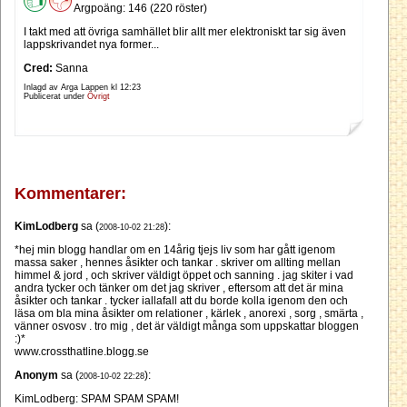
Argpoäng: 146 (220 röster)
I takt med att övriga samhället blir allt mer elektroniskt tar sig även
lappskrivandet nya former...
Cred:
Sanna
Inlagd av Arga Lappen kl
12:23
Publicerat under
Övrigt
Kommentarer:
KimLodberg
sa (
):
2008-10-02 21:28
*hej min blogg handlar om en 14årig tjejs liv som har gått igenom
massa saker , hennes åsikter och tankar . skriver om allting mellan
himmel & jord , och skriver väldigt öppet och sanning . jag skiter i vad
andra tycker och tänker om det jag skriver , eftersom att det är mina
åsikter och tankar . tycker iallafall att du borde kolla igenom den och
läsa om bla mina åsikter om relationer , kärlek , anorexi , sorg , smärta ,
vänner osvosv . tro mig , det är väldigt många som uppskattar bloggen
:)*
www.crossthatline.blogg.se
Anonym
sa (
):
2008-10-02 22:28
KimLodberg: SPAM SPAM SPAM!