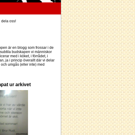
h dela oss!
pen är en blogg som frossar i de
subtila budskapen vi människor
erar med i köket, i förrådet, i
an, ja i princip överallt där vi delar
och umgås (eller inte) med
pat ur arkivet