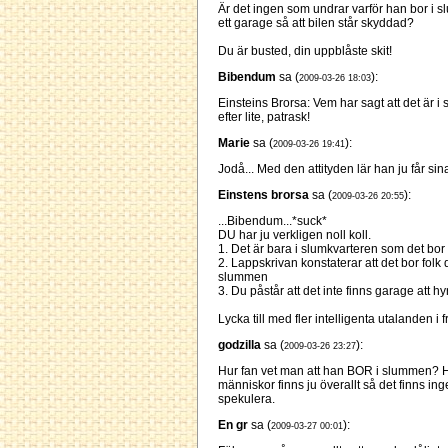
Är det ingen som undrar varför han bor i sl
ett garage så att bilen står skyddad?
Du är busted, din uppblåste skit!
Bibendum
sa (
):
2009-03-26 18:03
Einsteins Brorsa: Vem har sagt att det är 
efter lite, patrask!
Marie
sa (
):
2009-03-26 19:41
Jodå... Med den attityden lär han ju får sin
Einstens brorsa
sa (
):
2009-03-26 20:55
...Bibendum...*suck*
DU har ju verkligen noll koll.
1. Det är bara i slumkvarteren som det bo
2. Lappskrivan konstaterar att det bor folk
slummen
3. Du påstår att det inte finns garage att 
Lycka till med fler intelligenta utalanden i 
godzilla
sa (
):
2009-03-26 23:27
Hur fan vet man att han BOR i slummen? 
människor finns ju överallt så det finns ing
spekulera.
En gr
sa (
):
2009-03-27 00:01