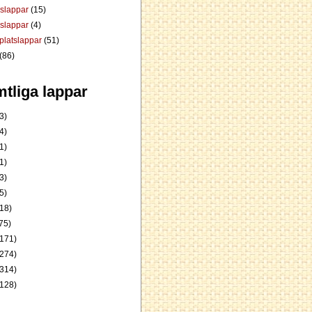
dslappar
(15)
rslappar
(4)
platslappar
(51)
(86)
tliga lappar
3)
4)
1)
1)
3)
5)
18)
75)
171)
274)
314)
128)