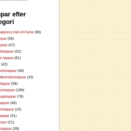
par efter
egori
Lappens Hall-of-Fame
(99)
appar
(56)
appar
(47)
ådelappar
(52)
an-lappar
(81)
r
(42)
olislappar
(48)
tkorridorslappar
(33)
tlappar
(58)
huslappar
(189)
tugelappar
(78)
lappar
(46)
mslappar
(10)
lappar
(41)
appar
(21)
elappar
(39)