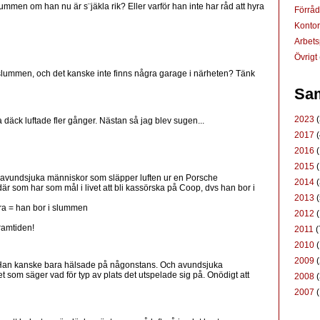
ummen om han nu är s¨jäkla rik? Eller varför han inte har råd att hyra
Förrå
Konto
Arbets
Övrigt
i slummen, och det kanske inte finns några garage i närheten? Tänk
Sam
2023
(
a däck luftade fler gånger. Nästan så jag blev sugen...
2017
(
2016
(
2015
(
r avundsjuka människor som släpper luften ur en Porsche
2014
(
 där som har som mål i livet att bli kassörska på Coop, dvs han bor i
2013
(
hyra = han bor i slummen
2012
(
framtiden!
2011
(
2010
(
2009
(
Han kanske bara hälsade på någonstans. Och avundsjuka
et som säger vad för typ av plats det utspelade sig på. Onödigt att
2008
(
2007
(