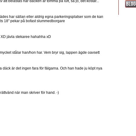
 att belastas när däcken är tomma på luft, så jo, det kostar...
tädes har sällan eller aldrig egna parkeringsplatser som de kan
lats 18" pekar på bofast slummedborgare
vet XD jävla stekaree hahahha xD
mycket stålar han/hon har. Vem bryr sig, lappen ägde oavsett
däck är det ingen fara för fälgarna. Och han hade ju köpt nya
 rättvänd när man skriver för hand. -)