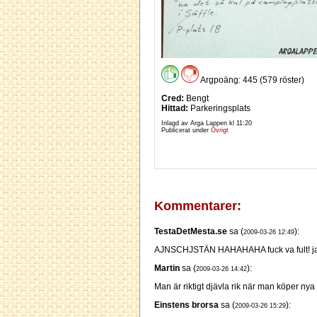
Argpoäng: 445 (579 röster)
Cred:
Bengt
Hittad:
Parkeringsplats
Inlagd av Arga Lappen kl
11:20
Publicerat under
Övrigt
Kommentarer:
TestaDetMesta.se
sa (
):
2009-03-26 12:49
AJNSCHJSTÄN HAHAHAHA fuck va fult! jag
Martin
sa (
):
2009-03-26 14:42
Man är riktigt djävla rik när man köper nya
Einstens brorsa
sa (
):
2009-03-26 15:29