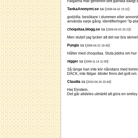
Fälgarna mår generellt sett ganska dåligt av
TankaAnonymt.se
sa (
):
2009-04-02 15:31
godzilla: besökare i slummen eller annors
använda varje gång. identifieringen "/p-p
choquitaa.blogg.se
sa (
):
2009-04-03 20:23
Men sluta!! jag tycker att det var bra skri
Pungis
sa (
):
2009-04-22 19:40
Håller med choquitaa. Sluta jiddra om hur 
nigger
sa (
):
2009-11-14 11:00
Så länge han inte kör nånstans med tomma 
DÄCK, inte fälgar. Idioter finns det gott om.
Claudia
sa (
):
2010-04-18 20:44
Hej Einstein,
Det går alldeles utmärkt att göra en smiley