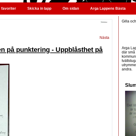
favoriter
Skicka in lapp
Om sidan
Arga Lappens Bästa
Gilla oc
Nästa
Arga Lap
n på punktering - Uppblåsthet på
där små 
kommunic
tvättstug
utrymme 
andra.
Slum