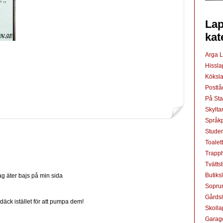
Lap
kat
Arga 
Hissl
Köksl
Postl
På St
Skylta
Språkp
Studen
Toalet
Trapp
Tvätts
Butiks
 äter bajs på min sida
Sopru
Gårds
 däck istället för att pumpa dem!
Skoll
Garag