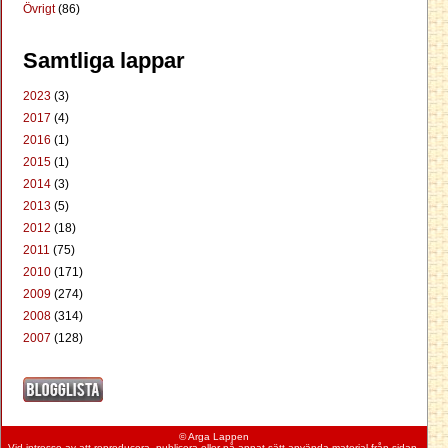
Övrigt
(86)
Samtliga lappar
2023
(3)
2017
(4)
2016
(1)
2015
(1)
2014
(3)
2013
(5)
2012
(18)
2011
(75)
2010
(171)
2009
(274)
2008
(314)
2007
(128)
© Arga Lappen
Vid intresse av att reproducera, publicera eller på annat sätt använda material från
sidan
,