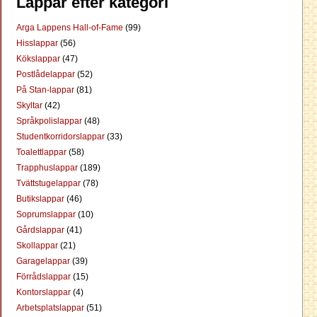
Lappar efter kategori
Arga Lappens Hall-of-Fame
(99)
Hisslappar
(56)
Kökslappar
(47)
Postlådelappar
(52)
På Stan-lappar
(81)
Skyltar
(42)
Språkpolislappar
(48)
Studentkorridorslappar
(33)
Toalettlappar
(58)
Trapphuslappar
(189)
Tvättstugelappar
(78)
Butikslappar
(46)
Soprumslappar
(10)
Gårdslappar
(41)
Skollappar
(21)
Garagelappar
(39)
Förrådslappar
(15)
Kontorslappar
(4)
Arbetsplatslappar
(51)