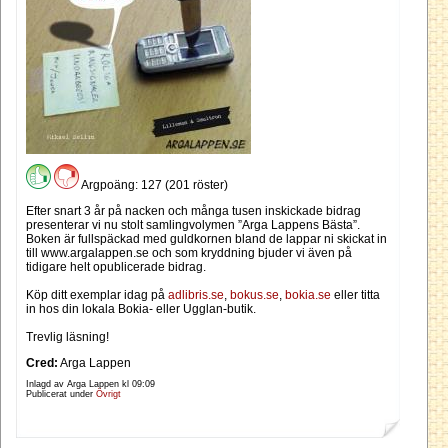
Argpoäng: 127 (201 röster)
Efter snart 3 år på nacken och många tusen inskickade bidrag
presenterar vi nu stolt samlingvolymen ”Arga Lappens Bästa”.
Boken är fullspäckad med guldkornen bland de lappar ni skickat in
till www.argalappen.se och som kryddning bjuder vi även på
tidigare helt opublicerade bidrag.
Köp ditt exemplar idag på
adlibris.se
,
bokus.se
,
bokia.se
eller titta
in hos din lokala Bokia- eller Ugglan-butik.
Trevlig läsning!
Cred:
Arga Lappen
Inlagd av Arga Lappen kl
09:09
Publicerat under
Övrigt