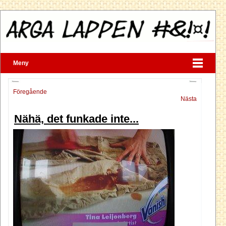
Meny
Föregående
Nästa
Nähä, det funkade inte...