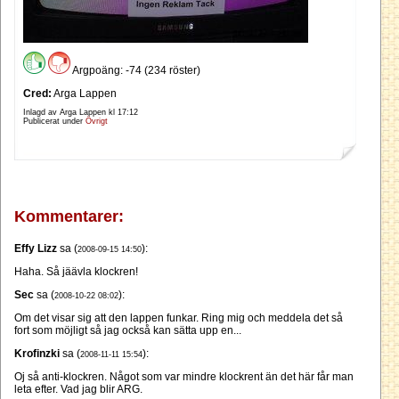
Argpoäng: -74 (234 röster)
Cred:
Arga Lappen
Inlagd av Arga Lappen kl
17:12
Publicerat under
Övrigt
Kommentarer:
Effy Lizz
sa (
):
2008-09-15 14:50
Haha. Så jäävla klockren!
Sec
sa (
):
2008-10-22 08:02
Om det visar sig att den lappen funkar. Ring mig och meddela det så
fort som möjligt så jag också kan sätta upp en...
Krofinzki
sa (
):
2008-11-11 15:54
Oj så anti-klockren. Något som var mindre klockrent än det här får man
leta efter. Vad jag blir ARG.