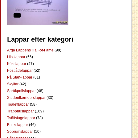
Lappar efter kategori
Arga Lappens Hall-of-Fame
(99)
Hisslappar
(56)
Kökslappar
(47)
Postlådelappar
(52)
På Stan-lappar
(81)
Skyltar
(42)
Språkpolislappar
(48)
Studentkorridorslappar
(33)
Toalettlappar
(58)
Trapphuslappar
(189)
Tvättstugelappar
(78)
Butikslappar
(46)
Soprumslappar
(10)