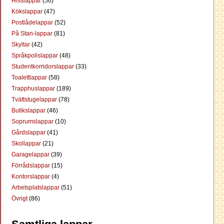
Hisslappar
(56)
Kökslappar
(47)
Postlådelappar
(52)
På Stan-lappar
(81)
Skyltar
(42)
Språkpolislappar
(48)
Studentkorridorslappar
(33)
Toalettlappar
(58)
Trapphuslappar
(189)
Tvättstugelappar
(78)
Butikslappar
(46)
Soprumslappar
(10)
Gårdslappar
(41)
Skollappar
(21)
Garagelappar
(39)
Förrådslappar
(15)
Kontorslappar
(4)
Arbetsplatslappar
(51)
Övrigt
(86)