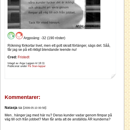
Argpoäng: -32 (190 röster)
Rökning förkortar livet, men ett gott skratt förlänger, sägs det. Såå,
får jag se på ett riktigt blendande leende nu!
Cred:
Fristedt
Inlagd av Arga Lappen kl
18:11
Publicerat under
På Stan-lappar
Kommentarer:
Natasja
sa (
):
2009-05-10 00:58
Men.. hänger jag med här nu? Deras kunder vadar genom fimpar på
väg till och från jobbet? Man får anta att de anställda ÄR kunderna?