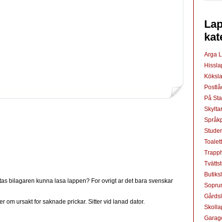
Lap
kat
Arga 
Hissl
Köksl
Postl
På St
Skylta
Språkp
Studen
Toalet
Trapp
Tvätts
Butiks
ntas bilagaren kunna lasa lappen? For ovrigt ar det bara svenskar
Sopru
Gårds
 om ursakt for saknade prickar. Sitter vid lanad dator.
Skoll
Garag