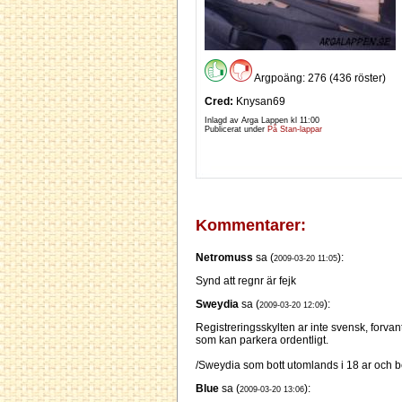
Argpoäng: 276 (436 röster)
Cred:
Knysan69
Inlagd av Arga Lappen kl
11:00
Publicerat under
På Stan-lappar
Kommentarer:
Netromuss
sa (
):
2009-03-20 11:05
Synd att regnr är fejk
Sweydia
sa (
):
2009-03-20 12:09
Registreringsskylten ar inte svensk, forva
som kan parkera ordentligt.
/Sweydia som bott utomlands i 18 ar och ber
Blue
sa (
):
2009-03-20 13:06