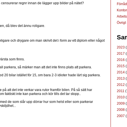
som censurerar regnr innan de lägger upp bilder på nätet?
Förrå
Konto
Arbets
Övrigt
ten, då blev det ännu roligare.
Sam
oligare och drygare om man skrivit det i form av ett diplom eller något
2023
(
2017
(
ärsta som finns.
2016
(
2015
(
l parkera, så märker man att det inte finns plats att parkera.
2014
(
 20 bilar istället för 15, om bara 2-3 idioter hade lärt sig parkera.
2013
(
2012
(
på att det inte verkar vara rutor framför bilen. På så sätt har
2011
(
 faktiskt inte kan parkera och kör tills det tar stopp..
2010
(
med de som slår upp dörrar hur som helst eller som parkerar
2009
(
skiljdhet...
2008
(
2007
(