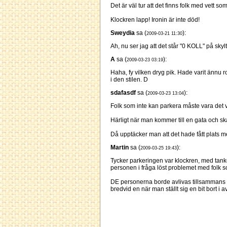
Det är väl tur att det finns folk med vett 
Klockren lapp! Ironin är inte död!
Sweydia
sa (
):
2009-03-21 11:30
Ah, nu ser jag att det står "0 KOLL" på skyl
A
sa (
):
2009-03-23 03:19
Haha, fy vilken dryg pik. Hade varit ännu r
i den stilen. D
sdafasdf
sa (
):
2009-03-23 13:04
Folk som inte kan parkera måste vara det v
Härligt när man kommer till en gata och skal
Då upptäcker man att det hade fått plats med
Martin
sa (
):
2009-03-25 19:43
Tycker parkeringen var klockren, med tanke 
personen i fråga löst problemet med folk som
DE personerna borde avlivas tillsammans 
bredvid en när man ställt sig en bit bort i av