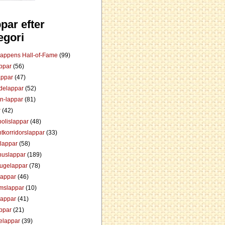
par efter
egori
Lappens Hall-of-Fame
(99)
appar
(56)
appar
(47)
ådelappar
(52)
an-lappar
(81)
r
(42)
olislappar
(48)
tkorridorslappar
(33)
tlappar
(58)
huslappar
(189)
tugelappar
(78)
lappar
(46)
mslappar
(10)
lappar
(41)
appar
(21)
elappar
(39)