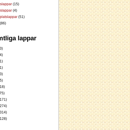
dslappar
(15)
rslappar
(4)
platslappar
(51)
(86)
tliga lappar
3)
4)
1)
1)
3)
5)
18)
75)
171)
274)
314)
128)