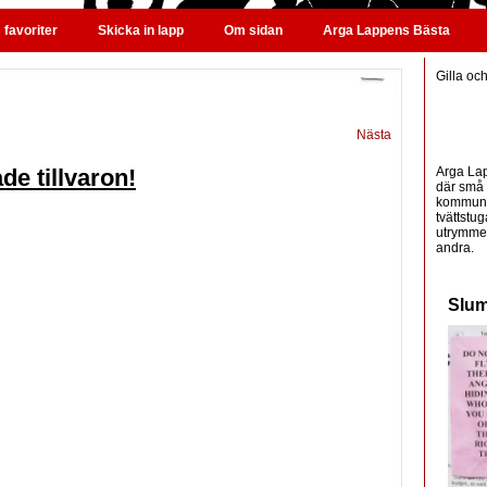
favoriter
Skicka in lapp
Om sidan
Arga Lappens Bästa
Gilla oc
Nästa
Arga Lap
de tillvaron!
där små 
kommunic
tvättstug
utrymme 
andra.
Slum