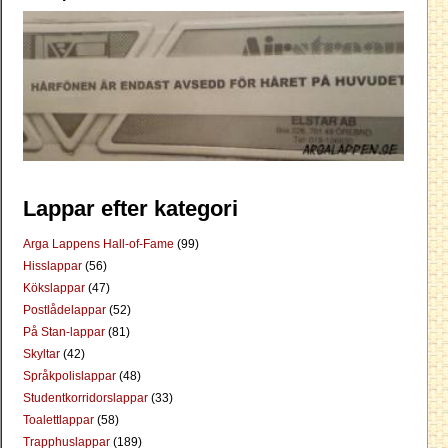
Lappar efter kategori
Arga Lappens Hall-of-Fame
(99)
Hisslappar
(56)
Kökslappar
(47)
Postlådelappar
(52)
På Stan-lappar
(81)
Skyltar
(42)
Språkpolislappar
(48)
Studentkorridorslappar
(33)
Toalettlappar
(58)
Trapphuslappar
(189)