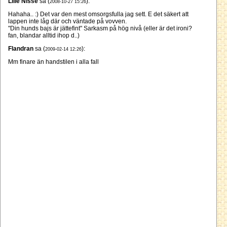
Lille Nisse
sa (
):
2008-10-27 15:26
Hahaha.. :) Det var den mest omsorgsfulla jag sett. E det säkert att
lappen inte låg där och väntade på vovven.
"Din hunds bajs är jättefint" Sarkasm på hög nivå (eller är det ironi?
fan, blandar alltid ihop d..)
Flandran
sa (
):
2009-02-14 12:26
Mm finare än handstilen i alla fall