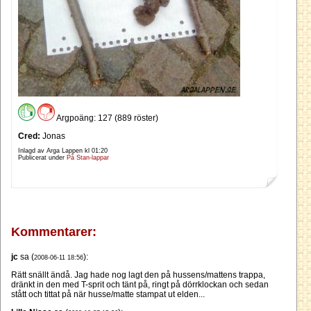
Argpoäng: 127 (889 röster)
Cred:
Jonas
Inlagd av Arga Lappen kl
01:20
Publicerat under
På Stan-lappar
Kommentarer:
jc
sa (
):
2008-06-11 18:56
Rätt snällt ändå. Jag hade nog lagt den på hussens/mattens trappa,
dränkt in den med T-sprit och tänt på, ringt på dörrklockan och sedan
stått och tittat på när husse/matte stampat ut elden...