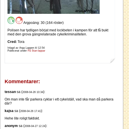
Argpoäng: 30 (164 röster)
Polisen har tydligen börjat med lockbeten i kampen för att få bukt
med den grova gängrelaterade cykelkriminaliteten.
Cred:
Tora
Inlagd av Arga Lappen kl
12:54
Publicerat under
På Stan-lappar
Kommentarer:
tessan
sa (
):
2008-04-26 10:34
Om man inte får parkera cyklar i ett cykelställ, vad ska man då parkera
där?
kajsa
sa (
):
2008-04-26 17:41
Hehe lite roligt faktiskt.
anonym
sa (
):
2008-04-27 12:24