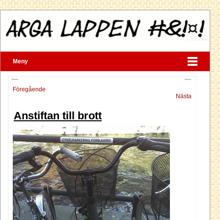
Meny
Föregående
Nästa
Anstiftan till brott