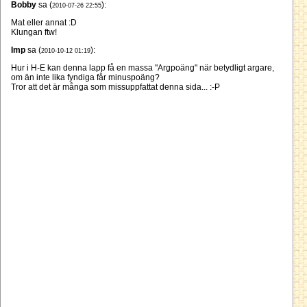
Bobby
sa (
):
2010-07-26 22:55
Mat eller annat :D
Klungan ftw!
Imp
sa (
):
2010-10-12 01:19
Hur i H-E kan denna lapp få en massa "Argpoäng" när betydligt argare,
om än inte lika fyndiga får minuspoäng?
Tror att det är många som missuppfattat denna sida... :-P