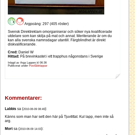
Argpoäng: 297 (405 röster)
Svensk Direktreklam omorganiserar och söker nya kvalificerade
utdelare som kan skilja på mat och annat. Meriterande är om du
kan alla svenska namnsdagar utantill. Färgblindhet är direkt
diskvalificerande.
Cred:
Daniel W
Hittad:
På brevinkastet i ett trapphus någonstans i Sverige
Inlagd av Arga Lappen kl
06:36
Publicerat under
Postlådelappar
Kommentarer:
Labbis
sa (
):
2010-06-09 08:49
Känns som man har sett den här på Tjuvtittat. Kul lapp, men inte så
arg.
Mort
sa (
):
2010-06-09 14:03