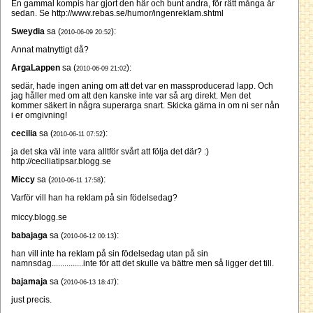
En gammal kompis har gjort den här och bunt andra, för rätt många år
sedan. Se http://www.rebas.se/humor/ingenreklam.shtml
Sweydia
sa (
):
2010-06-09 20:52
Annat matnyttigt då?
ArgaLappen
sa (
):
2010-06-09 21:02
sedär, hade ingen aning om att det var en massproducerad lapp. Och
jag håller med om att den kanske inte var så arg direkt. Men det
kommer säkert in några superarga snart. Skicka gärna in om ni ser nån
i er omgivning!
cecilia
sa (
):
2010-06-11 07:52
ja det ska väl inte vara alltför svårt att följa det där? :)
http://ceciliatipsar.blogg.se
Miccy
sa (
):
2010-06-11 17:58
Varför vill han ha reklam på sin födelsedag?
miccy.blogg.se
babajaga
sa (
):
2010-06-12 00:13
han vill inte ha reklam på sin födelsedag utan på sin
namnsdag...............inte för att det skulle va bättre men så ligger det till.
bajamaja
sa (
):
2010-06-13 18:47
just precis.