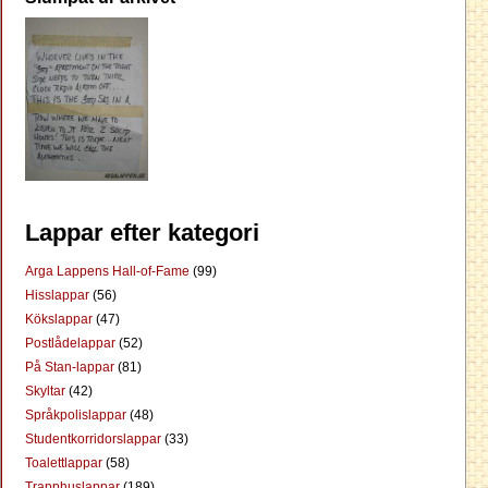
Lappar efter kategori
Arga Lappens Hall-of-Fame
(99)
Hisslappar
(56)
Kökslappar
(47)
Postlådelappar
(52)
På Stan-lappar
(81)
Skyltar
(42)
Språkpolislappar
(48)
Studentkorridorslappar
(33)
Toalettlappar
(58)
Trapphuslappar
(189)