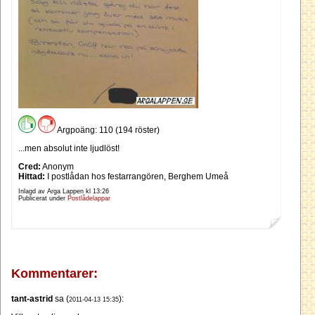
Argpoäng: 110 (194 röster)
...men absolut inte ljudlöst!
Cred:
Anonym
Hittad:
I postlådan hos festarrangören, Berghem Umeå
Inlagd av Arga Lappen kl
13:26
Publicerat under
Postlådelappar
Kommentarer:
tant-astrid
sa (
):
2011-04-13 15:35