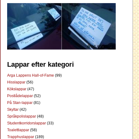
Lappar efter kategori
Arga Lappens Hall-of-Fame
(99)
Hisslappar
(56)
Kökslappar
(47)
Postlådelappar
(52)
På Stan-lappar
(81)
Skyltar
(42)
Språkpolislappar
(48)
Studentkorridorslappar
(33)
Toalettlappar
(58)
Trapphuslappar
(189)