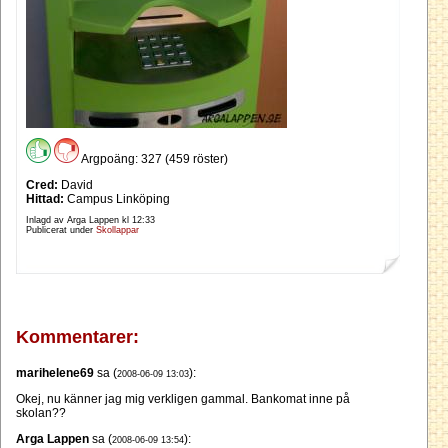
Argpoäng: 327 (459 röster)
Cred:
David
Hittad:
Campus Linköping
Inlagd av Arga Lappen kl
12:33
Publicerat under
Skollappar
Kommentarer:
marihelene69
sa (
):
2008-06-09 13:03
Okej, nu känner jag mig verkligen gammal. Bankomat inne på
skolan??
Arga Lappen
sa (
):
2008-06-09 13:54