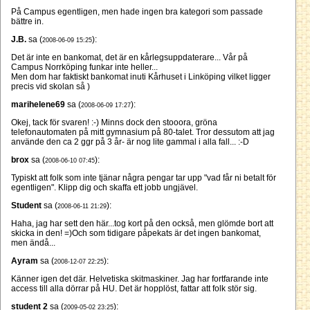
På Campus egentligen, men hade ingen bra kategori som passade
bättre in.
J.B.
sa (
):
2008-06-09 15:25
Det är inte en bankomat, det är en kårlegsuppdaterare... Vår på
Campus Norrköping funkar inte heller...
Men dom har faktiskt bankomat inuti Kårhuset i Linköping vilket ligger
precis vid skolan så )
marihelene69
sa (
):
2008-06-09 17:27
Okej, tack för svaren! :-) Minns dock den stooora, gröna
telefonautomaten på mitt gymnasium på 80-talet. Tror dessutom att jag
använde den ca 2 ggr på 3 år- är nog lite gammal i alla fall... :-D
brox
sa (
):
2008-06-10 07:45
Typiskt att folk som inte tjänar några pengar tar upp "vad får ni betalt för
egentligen". Klipp dig och skaffa ett jobb ungjävel.
Student
sa (
):
2008-06-11 21:29
Haha, jag har sett den här...tog kort på den också, men glömde bort att
skicka in den! =)Och som tidigare påpekats är det ingen bankomat,
men ändå...
Ayram
sa (
):
2008-12-07 22:25
Känner igen det där. Helvetiska skitmaskiner. Jag har fortfarande inte
access till alla dörrar på HU. Det är hopplöst, fattar att folk stör sig.
student 2
sa (
):
2009-05-02 23:25