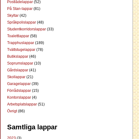
Postlådelappar
(52)
På Stan-lappar
(81)
Skyltar
(42)
Språkpolislappar
(48)
Studentkorridorslappar
(33)
Toalettlappar
(58)
Trapphuslappar
(189)
Tvättstugelappar
(78)
Butikslappar
(46)
Soprumslappar
(10)
Gårdslappar
(41)
Skollappar
(21)
Garagelappar
(39)
Förrådslappar
(15)
Kontorslappar
(4)
Arbetsplatslappar
(51)
Övrigt
(86)
Samtliga lappar
2023
(3)