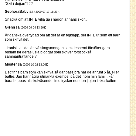
"Skit i dojjan"???
SephoraBaby
sa (
):
2009-07-17 16:27
Snacka om att INTE vilja gâ i nâgon annans skor...
Glenn
sa (
):
2009-09-04 13:26
Är ganska övertygad om att det är en fejklapp, ser INTE ut som ett barn
som skrivit det.
..Ironiskt att det är två skogsmongon som desperat försöker göra
reklam för deras usla bloggar som skriver först också,
sammanträffande ?
Moster
sa (
):
2009-10-02 13:06
Det finns barn som kan skriva så där pass bra när de är runt 5 år, eller
bättre. Jag har några utmärkta exempel på det inom min familj. Får
bara hoppas att skolväsendet inte trycker ner den tjejen i skoskaften.