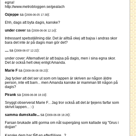
egna!
http://www.metrobloggen.se/gealach
Ozjeppe
sa (
):
2009-06-05 17:39
Ehh, dags att byta dagis, kanske?
under cover
sa (
):
2009-06-06 12:14
Intressant spetsställning där. Det är alltså okej att bajsa i andras skor
bara det inte är på dagis man gör det?
....
sa (
):
2009-06-07 12:22
under cover: Alternativet är att bajsa på dagis, men i sina egna skor.
Det är också helt okej enligt Amanda.
Marie F
sa (
):
2009-06-08 09:23
Jag tycker att det ser ut som om lappen är skriven av någon äldre
person, inte ett barn... men Amanda kanske är mamman till någon på
dagis?
Pirank
sa (
):
2009-06-08 18:19
Snyggt observerat Marie F... Jag tror också att det är tjejens farfar som
skrivit lappen... :-)
samma dumskalle...
sa (
):
2009-06-08 18:26
Farsan brukade allti gorma om nåt supergäng som kallade sig "Grus i
dojjan"
Kanske dem har fått en efterföljare...?