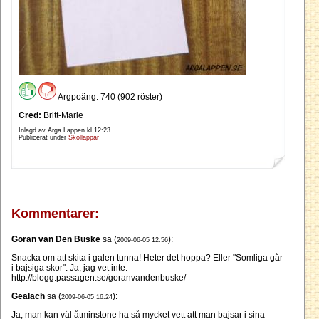
Argpoäng: 740 (902 röster)
Cred:
Britt-Marie
Inlagd av Arga Lappen kl
12:23
Publicerat under
Skollappar
Kommentarer:
Goran van Den Buske
sa (
):
2009-06-05 12:56
Snacka om att skita i galen tunna! Heter det hoppa? Eller "Somliga går
i bajsiga skor". Ja, jag vet inte.
http://blogg.passagen.se/goranvandenbuske/
Gealach
sa (
):
2009-06-05 16:24
Ja, man kan väl åtminstone ha så mycket vett att man bajsar i sina