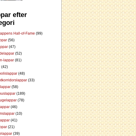
par efter
egori
Lappens Hall-of-Fame
(99)
appar
(56)
appar
(47)
ådelappar
(52)
an-lappar
(81)
r
(42)
olislappar
(48)
tkorridorslappar
(33)
tlappar
(58)
huslappar
(189)
tugelappar
(78)
lappar
(46)
mslappar
(10)
lappar
(41)
appar
(21)
elappar
(39)