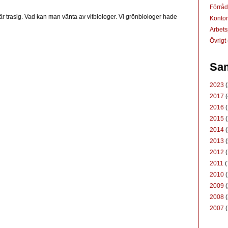
Förrå
 är trasig. Vad kan man vänta av vitbiologer. Vi grönbiologer hade
Konto
Arbets
Övrigt
Sam
2023
(
2017
(
2016
(
2015
(
2014
(
2013
(
2012
(
2011
(
2010
(
2009
(
2008
(
2007
(