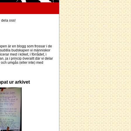
h dela oss!
pen är en blogg som frossar i de
subtila budskapen vi människor
erar med i köket, i förrådet, i
an, ja i princip överallt där vi delar
och umgås (eller inte) med
pat ur arkivet