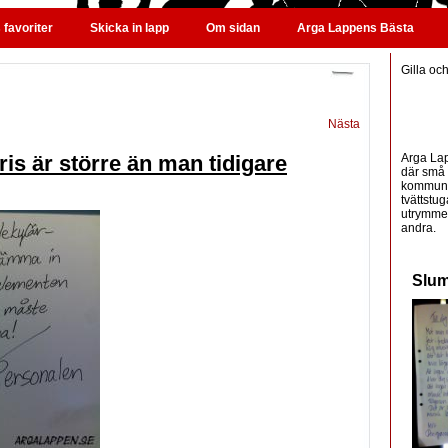
favoriter
Skicka in lapp
Om sidan
Arga Lappens Bästa
Gilla oc
Nästa
Arga Lap
is är större än man tidigare
där små 
kommunic
tvättstug
utrymme 
andra.
Slum