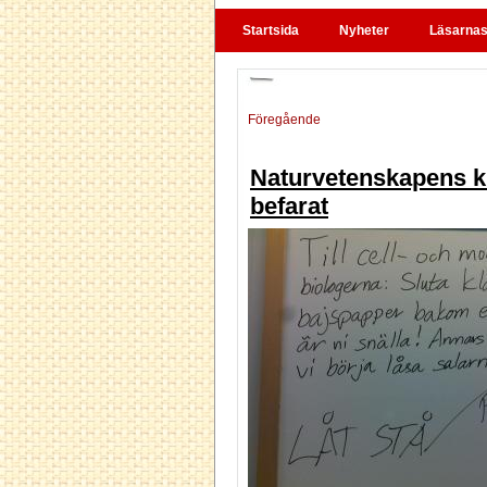
Startsida
Nyheter
Läsarnas 
Föregående
Naturvetenskapens kr
befarat