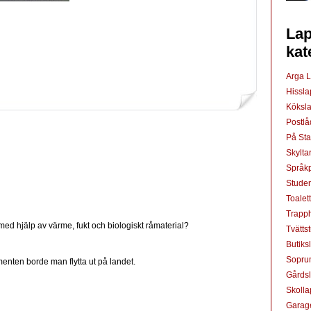
Lap
kat
Arga 
Hissl
Köksl
Postl
På St
Skylta
Språkp
Studen
Toalet
Trapp
med hjälp av värme, fukt och biologiskt råmaterial?
Tvätts
Butiks
Sopru
nten borde man flytta ut på landet.
Gårds
Skoll
Garag