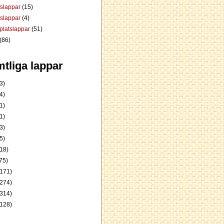
dslappar
(15)
rslappar
(4)
platslappar
(51)
(86)
tliga lappar
3)
4)
1)
1)
3)
5)
18)
75)
171)
274)
314)
128)