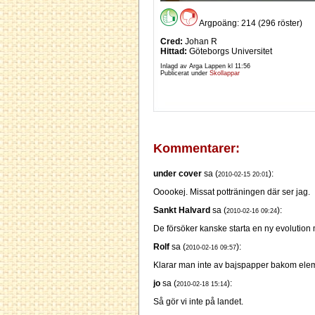
Argpoäng: 214 (296 röster)
Cred:
Johan R
Hittad:
Göteborgs Universitet
Inlagd av Arga Lappen kl
11:56
Publicerat under
Skollappar
Kommentarer:
under cover
sa (
):
2010-02-15 20:01
Ooookej. Missat potträningen där ser jag.
Sankt Halvard
sa (
):
2010-02-16 09:24
De försöker kanske starta en ny evolution 
Rolf
sa (
):
2010-02-16 09:57
Klarar man inte av bajspapper bakom eleme
jo
sa (
):
2010-02-18 15:14
Så gör vi inte på landet.