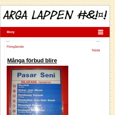
Meny
Föregående
Nästa
Många förbud blire