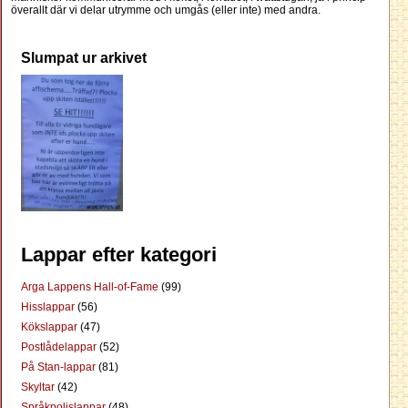
överallt där vi delar utrymme och umgås (eller inte) med andra.
Slumpat ur arkivet
Lappar efter kategori
Arga Lappens Hall-of-Fame
(99)
Hisslappar
(56)
Kökslappar
(47)
Postlådelappar
(52)
På Stan-lappar
(81)
Skyltar
(42)
Språkpolislappar
(48)