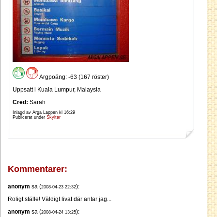
Argpoäng: -63 (167 röster)
Uppsatt i Kuala Lumpur, Malaysia
Cred:
Sarah
Inlagd av Arga Lappen kl
16:29
Publicerat under
Skyltar
Kommentarer:
anonym
sa (
):
2008-04-23 22:32
Roligt ställe! Väldigt livat där antar jag...
anonym
sa (
):
2008-04-24 13:25