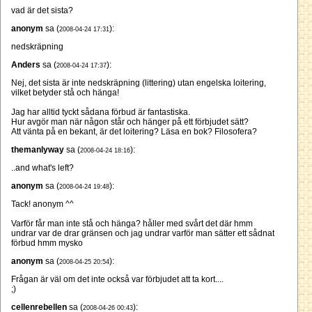
vad är det sista?
anonym
sa (
):
2008-04-24 17:31
nedskräpning
Anders
sa (
):
2008-04-24 17:37
Nej, det sista är inte nedskräpning (littering) utan engelska loitering,
vilket betyder stå och hänga!
Jag har alltid tyckt sådana förbud är fantastiska.
Hur avgör man när någon står och hänger på ett förbjudet sätt?
Att vänta på en bekant, är det loitering? Läsa en bok? Filosofera?
themanlyway
sa (
):
2008-04-24 18:16
..and what's left?
anonym
sa (
):
2008-04-24 19:48
Tack! anonym ^^
Varför får man inte stå och hänga? håller med svårt det där hmm
undrar var de drar gränsen och jag undrar varför man sätter ett sådnat
förbud hmm mysko
anonym
sa (
):
2008-04-25 20:54
Frågan är väl om det inte också var förbjudet att ta kort....
;)
cellenrebellen
sa (
):
2008-04-26 00:43