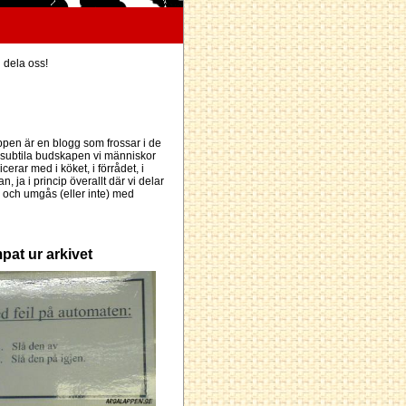
h dela oss!
pen är en blogg som frossar i de
subtila budskapen vi människor
erar med i köket, i förrådet, i
an, ja i princip överallt där vi delar
och umgås (eller inte) med
pat ur arkivet