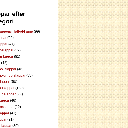
par efter
egori
Lappens Hall-of-Fame
(99)
appar
(56)
appar
(47)
ådelappar
(52)
an-lappar
(81)
r
(42)
olislappar
(48)
tkorridorslappar
(33)
tlappar
(58)
huslappar
(189)
tugelappar
(78)
lappar
(46)
mslappar
(10)
lappar
(41)
appar
(21)
elappar
(39)