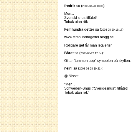
fredrik
sa (
):
2008-08-20 10:00
Men...
Svenskt snus tillåtet!
Tobak utan rök
Femhundra getter
sa (
):
2008-08-20 16:17
www.femhundragetter.blogg.se
Roligare get får man leta efter
Bårat
sa (
):
2008-08-22 12:54
Gillar "tummen upp"-symbolen på skylten.
nein!
sa (
):
2008-08-28 19:21
@ Nisse:
"Men...
Schweden-Snus ("Sverigesnus") tillåtet!
Tobak utan rök"