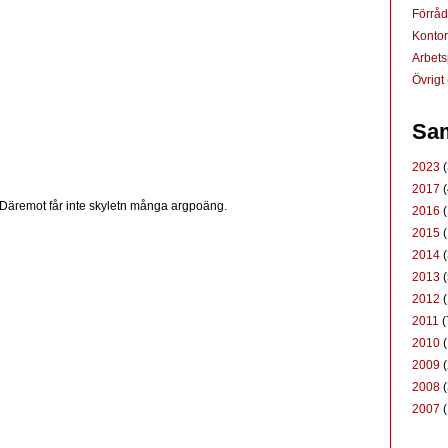
Förrå
Konto
Arbets
Övrigt
Sam
2023
(
2017
(
 Däremot får inte skyletn många argpoäng.
2016
(
2015
(
2014
(
2013
(
2012
(
2011
(
2010
(
2009
(
2008
(
2007
(