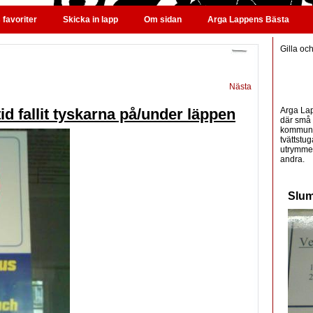
favoriter
Skicka in lapp
Om sidan
Arga Lappens Bästa
Gilla oc
Nästa
Arga Lap
tid fallit tyskarna på/under läppen
där små 
kommunic
tvättstug
utrymme 
andra.
Slum