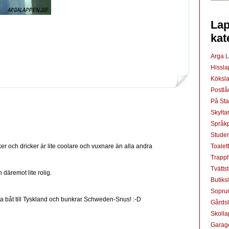
Lap
kat
Arga 
Hissl
Köksl
Postl
På St
Skylta
Språkp
Studen
Toalet
er och dricker är lite coolare och vuxnare än alla andra
Trapp
Tvätts
 däremot lite rolig.
Butiks
Sopru
ästa båt till Tyskland och bunkrar Schweden-Snus! :-D
Gårds
Skoll
Garag