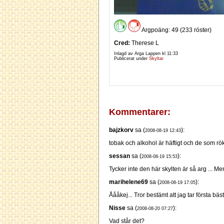
Argpoäng: 49 (233 röster)
Cred:
Therese L
Inlagd av Arga Lappen kl
11:33
Publicerat under
Skyltar
Kommentarer:
bajzkorv
sa (
):
2008-08-19 12:43
tobak och alkohol är häftigt och de som rök
sessan
sa (
):
2008-08-19 15:53
Tycker inte den här skylten är så arg ... Men
marihelene69
sa (
):
2008-08-19 17:05
Åååkej... Tror bestämt att jag tar första b
Nisse
sa (
):
2008-08-20 07:27
Vad står det?