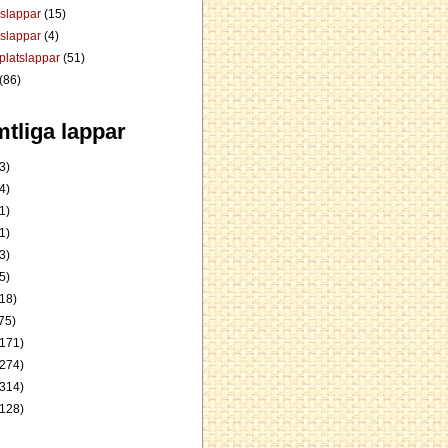
dslappar
(15)
rslappar
(4)
platslappar
(51)
(86)
tliga lappar
3)
4)
1)
1)
3)
5)
18)
75)
171)
274)
314)
128)